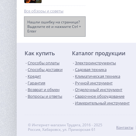
Все обзоры и советы
Нашли ошибку на странице?
Выделите её и нажмите Ctrl +
Enter
Снегоуборщик
электрический Greenworks
SN2300,2300 Вт, 50 см
18 990
(2602707)
руб.
Как купить
Каталог продукции
Способы оплаты
Электроинструменты
Способы доставки
Садовая техника
Кредит
Климатическая техника
Гарантия
Ручной инструмент
Возврат и обмен
Отделочный инструмент
Вопросы и ответы
Сварочное оборудование
Измерительный инструмент
© Интернет-магазин Трудяга, 2016 - 2025
Контакты
Россия, Хабаровск, ул. Приморская 61