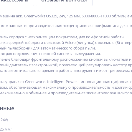
шина акк. Greenworks OS325, 24V, 125 мм, 5000-8000-11000 об/мин, ам
– компактная и производительная эксцентриковая шлифмашина для шл
иль корпуса с нескользящим покрытием, для комфортной работы.
ка средней твёрдости с системой Velcro (липучка) с восемью (8) отве
ый пылесборник для автоматического сбора пыли.
ок для подключения внешней системы пылеудаления.
ление благодаря фронтальному расположению кнопки выключателя и
ый двигатель с электроникой, позволяющей регулировать частоту в
татов и оптимального времени работы инструмент имеет три режима 
а управляет Greenworks Intelligent Power – инновационная цифровая 
вом, обеспечивающая максимальную производительность и долгий ср
 максимально мобильная и производительная эксцентриковая шлифова
анные
24V;
25 мм;