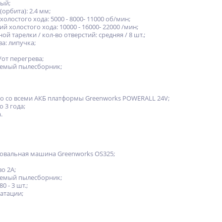
ный;
орбита): 2.4 мм;
олостого хода: 5000 - 8000- 11000 об/мин;
й холостого хода: 10000 - 16000- 22000 /мин;
й тарелки / кол-во отверстий: средняя / 8 шт.;
а: липучка;
/от перегрева;
емый пылесборник;
о со всеми АКБ платформы Greenworks POWERALL 24V;
 3 года;
.
овальная машина Greenworks OS325;
о 2А;
емый пылесборник;
 - 3 шт.;
атации;