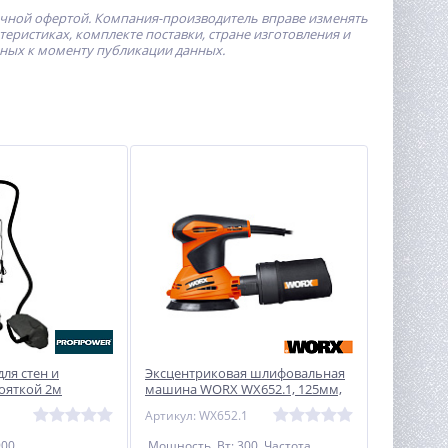
ичной офертой.
Компания-производитель
вправе изменять
ристиках, комплекте поставки, стране изготовления и
пных к моменту публикации данных.
ля стен и
Эксцентриковая шлифовальная
кояткой 2м
машина WORX WX652.1, 125мм,
ШМБ-900
300Вт
Артикул: WX652.1
900
Мощность, Вт: 300 Частота