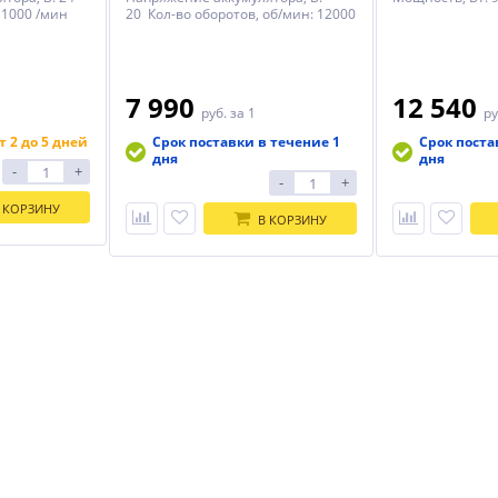
11000 /мин
20 Кол-во оборотов, об/мин: 12000
7 990
12 540
руб.
за 1
ру
т 2 до 5 дней
Срок поставки в течение 1
Срок поста
дня
дня
-
+
-
+
 КОРЗИНУ
В КОРЗИНУ