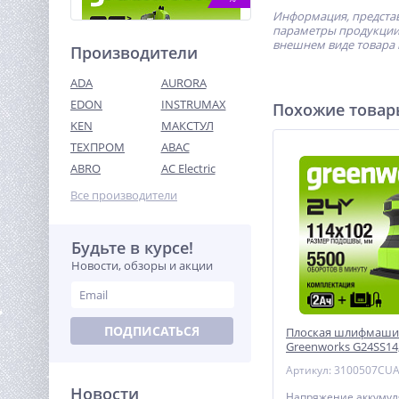
Информация, представ
параметры продукции 
внешнем виде товара 
Производители
ADA
AURORA
EDON
INSTRUMAX
Похожие това
KEN
МАКСТУЛ
ТЕХПРОМ
ABAC
Высоторез/Сучкорез
электрический Greenworks
ABRO
AC Electric
GPS7220, 720 Вт, 20 см
8 490
(20147)
Все производители
руб.
Будьте в курсе!
%
Новости, обзоры и акции
ПОДПИСАТЬСЯ
Плоская шлифмашин
Greenworks G24SS14,
115x140мм, 5500 об
Артикул: 3100507CU
1,6 мм, 1х2Ач, ЗУ
Новости
Дрель-шуруповерт акк.
Напряжение аккумуля