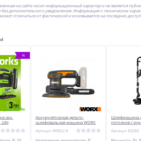
ленная на сайте носит информационный характер и не является публ
без дополнительного уведомления. Информация о технических характе
может отличаться от фактической и основывается на последних досту
ры
%
а акк.
Аккумуляторная дельто-
Шлифмашина д
 24V,
шлифовальная машина WORX
потолков с ру
/мин, ампл.
WX822.9 20В, без АКБ и ЗУ
PROFIPOWER 
A
Артикул: WX822.9
Артикул: E0283
тора, В: 24
Напряжение аккумулятора, В:
Мощность, Вт: 