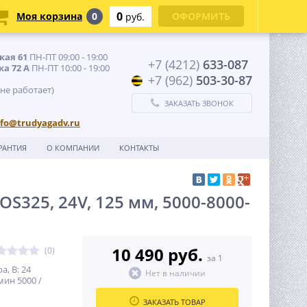
0
Моя корзина
0
ОФОРМИТЬ
руб.
кая 61
ПН-ПТ 09:00 - 19:00
+7 (4212)
633-087
ка 72 А
ПН-ПТ 10:00 - 19:00
+7 (962)
503-30-87
 не работает)
ЗАКАЗАТЬ ЗВОНОК
nfo@trudyagadv.ru
РАНТИЯ
О КОМПАНИИ
КОНТАКТЫ
325, 24V, 125 мм, 5000-8000-
10 490 руб.
(0)
за 1
, В: 24
Нет в наличии
ин 5000 /
ЗАКАЗАТЬ ТОВАР