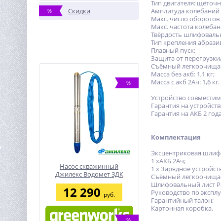
Тип двигателя: щёточ
Скидки
Амплитуда колебаний (
%
Макс. число оборотов х
Макс. частота колебани
Твёрдость шлифовально
Тип крепления абразив
Плавный пуск;
Защита от перегрузки
Съёмный легкоочища
Масса без акб: 1,1 кг;
Масса с акб 2Ач: 1,6 кг.
%
Устройство совместим
Гарантия на устройство
Гарантия на АКБ 2 года
Комплектация
Эксцентриковая шлиф
1 хАКБ 2Ач;
Насос скважинный
1 х Зарядное устройств
Джилекс Водомет 3ДК
Съёмный легкоочища
45/42
Шлифовальный лист P80
12 290
Руководство по эксплу
руб.
Гарантийный талон;
Картонная коробка.
%