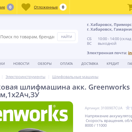
0
0
ние
Отложенные
г. Хабаровск, Приморс
г. Хабаровск, Гамарни
СБ 10:00 - 14:00 (склад
ВС выходной
Электронная почта:
i
ДКИ
НОВОСТИ
ОБЗОРЫ
ОПЛАТА
ДОСТАВКА
КРЕДИТ
ГА
Электроинструменты
Шлифовальные машины
овая шлифмашина акк. Greenworks OS
мм,1х2Ач,ЗУ
Артикул: 3100907CUA
Напряжение аккумулятора
Скорость вращения, об/м
8000 / 11000