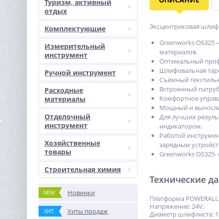
Туризм, активный
отдых
Эксцентриковая шлифма
Комплектующие
Greenworks OS325 
Измерительный
материалов.
инструмент
Оптимальный проф
Шлифовальная тарел
Ручной инструмент
Съёмный текстильн
Встроенный патруб
Расходные
Комфортное управ
материалы
Мощный и вынослив
Отделочный
Для лучших резуль
инструмент
индикатором.
Работой инструмент
Хозяйственные
зарядным устройст
товары
Greenworks OS325-
Строительная химия
Технические д
Новинки
NEW
Платформа POWERALL 
Напряжение: 24V;
Хиты продаж
ХИТ
Диаметр шлифлиста: 1