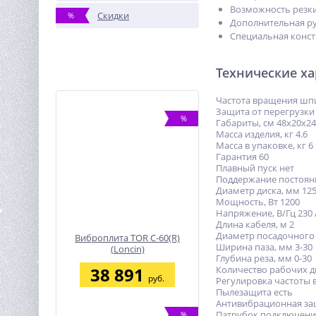
Возможность резки
Скидки
%
Дополнительная рук
Специальная конс
Технические х
Частота вращения шпи
Защита от перегрузки
%
Габариты, см 48x20x24
Масса изделия, кг 4.6
Масса в упаковке, кг 6
Гарантия 60
Плавный пуск нет
Поддержание постоянн
Диаметр диска, мм 12
Мощность, Вт 1200
Напряжение, В/Гц 230 
Длина кабеля, м 2
Диаметр посадочного 
Виброплита TOR C-60(R)
Ширина паза, мм 3-30
(Loncin)
Глубина реза, мм 0-30
38 891
Количество рабочих д
руб.
Регулировка частоты 
Пылезащита есть
Антивибрационная за
Патрубок подключения
%