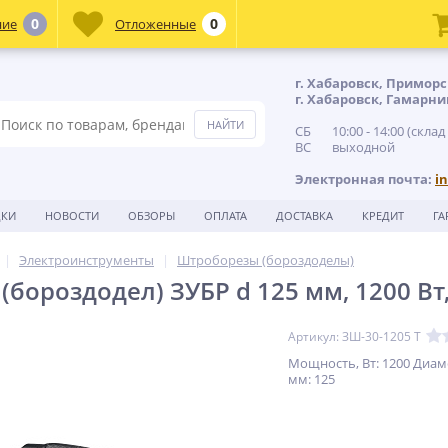
0
0
ние
Отложенные
г. Хабаровск, Приморс
г. Хабаровск, Гамарни
СБ 10:00 - 14:00 (склад
ВС выходной
Электронная почта:
i
ДКИ
НОВОСТИ
ОБЗОРЫ
ОПЛАТА
ДОСТАВКА
КРЕДИТ
ГА
Электроинструменты
Штроборезы (бороздоделы)
бороздодел) ЗУБР d 125 мм, 1200 Вт
Артикул: ЗШ-30-1205 Т
Мощность, Вт: 1200 Диам
мм: 125