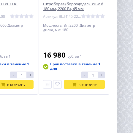
НТЕРСКОЛ
Штроборез (бороздодел) ЗУБР d
180 мм, 2200 Вт, 45 мм
.00
Артикул: ЗШ-П45-2200 ПТ
2600 Диаметр
Мощность, Вт: 2200 Диаметр
диска, мм: 180
16 980
б.
за 1
руб.
за 1
вки в течение 1
Срок поставки в течение 1
дня
-
+
-
+
В КОРЗИНУ
В КОРЗИНУ