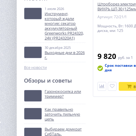
WORX W543, 20В, 2 Ач х1,
Штроборез электри
кейс
ВИХРЬ ШТ-30 (125мм
1 июля 2026
11 990
Инструмент,
руб.
Артикул: 72/21/1
который ждали
многие: секатор
Мощность, Вт: 1600 
аккумуляторный
диска, мм: 125
%
Greenworks PR24320,
24V (PR24320A1)
30 декабря 2025
Выходные дни в 2026
9 820
г.
руб.
за 1
Срок поставки в
Все новости
дня
Обзоры и советы
Пылесос ручной
В
автомобильный акк.
Газонокосилка или
Greenworks G24HV, 24V,
триммер?
3 990
0,5л, 2 режима, без АКБ и
руб.
ЗУ (4700007)
Как правильно
заточить пильную
%
цепь
Выбираем домкрат
СибТаль.