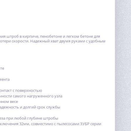
ия штроб в кирпиче, пенобетоне и легком бетоне для
потери скорости. Надежный хват двумя руками с удобным
те
мента
контакт с поверхностью
чности самого нагруженного узла
нном весе
адежность и долгий срок службы
еза при любой глубине штробы
ключения 32мм, совместимо с пылесосами ЗУБР серии