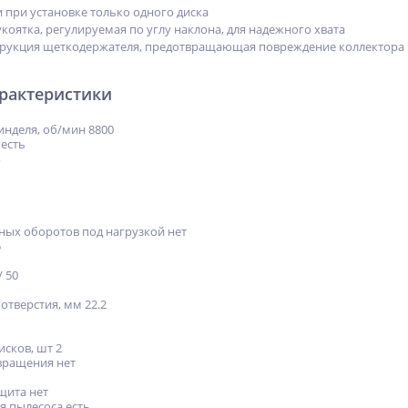
 при установке только одного диска
оятка, регулируемая по углу наклона, для надежного хвата
трукция щеткодержателя, предотвращающая повреждение коллектора 
арактеристики
нделя, об/мин 8800
 есть
ых оборотов под нагрузкой нет
5
/ 50
отверстия, мм 22.2
исков, шт 2
вращения нет
щита нет
 пылесоса есть