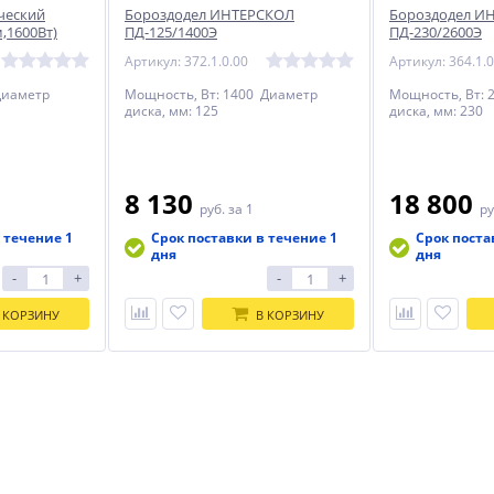
ческий
Бороздодел ИНТЕРСКОЛ
Бороздодел И
,1600Вт)
ПД-125/1400Э
ПД-230/2600Э
Артикул: 372.1.0.00
Артикул: 364.1.0
Диаметр
Мощность, Вт: 1400 Диаметр
Мощность, Вт: 
диска, мм: 125
диска, мм: 230
8 130
18 800
руб.
за 1
ру
 течение 1
Срок поставки в течение 1
Срок поста
дня
дня
-
+
-
+
 КОРЗИНУ
В КОРЗИНУ