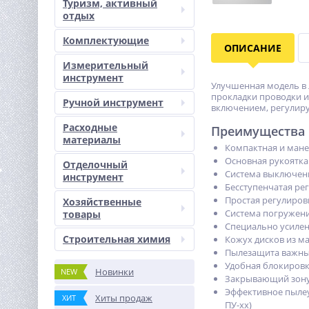
Туризм, активный
отдых
Комплектующие
ОПИСАНИЕ
Измерительный
инструмент
Улучшенная модель в 
прокладки проводки и
Ручной инструмент
включением, регулиру
Расходные
Преимущества
материалы
Компактная и мане
Основная рукоятка
Отделочный
Система выключени
инструмент
Бесступенчатая ре
Простая регулиро
Хозяйственные
Система погружени
товары
Специально усилен
Строительная химия
Кожух дисков из м
Пылезащита важных
Удобная блокировк
Новинки
NEW
Закрывающий зону
Эффективное пылеу
Хиты продаж
ХИТ
ПУ-хх)