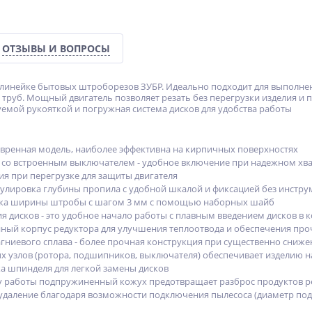
ОТЗЫВЫ И ВОПРОСЫ
линейке бытовых штроборезов ЗУБР. Идеально подходит для выполнен
 труб. Мощный двигатель позволяет резать без перегрузки изделия и 
емой рукояткой и погружная система дисков для удобства работы
вренная модель, наиболее эффективна на кирпичных поверхностях
 со встроенным выключателем - удобное включение при надежном хва
я при перегрузке для защиты двигателя
гулировка глубины пропила с удобной шкалой и фиксацией без инстру
вка ширины штробы с шагом 3 мм с помощью наборных шайб
я дисков - это удобное начало работы с плавным введением дисков в 
ный корпус редуктора для улучшения теплоотвода и обеспечения про
агниевого сплава - более прочная конструкция при существенно сниже
 узлов (ротора, подшипников, выключателя) обеспечивает изделию н
а шпинделя для легкой замены дисков
 работы подпружиненный кожух предотвращает разброс продуктов р
даление благодаря возможности подключения пылесоса (диаметр под