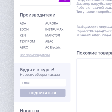
Диаметр патрубка вну
Работа с подачей воды
Тип упаковки коробка
Производители
ADA
AURORA
Информация, представ
EDON
INSTRUMAX
параметры продукции 
внешнем виде товара 
KEN
МАКСТУЛ
ТЕХПРОМ
ABAC
Виброплита TOR T-50
Loncin
ABRO
AC Electric
Похожие това
40 530
Все производители
руб.
Будьте в курсе!
%
Новости, обзоры и акции
ПОДПИСАТЬСЯ
Новости
Лобзик аккумуляторный