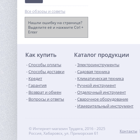
Все обзоры и советы
Нашли ошибку на странице?
Выделите её и нажмите Ctrl +
Enter
Штабелер самоходный 1,5
т 3,3 м XILIN CDD15R-E
(сопровождаемый)
530 150
руб.
Как купить
Каталог продукции
Способы оплаты
Электроинструменты
Способы доставки
Садовая техника
Кредит
Климатическая техника
Гарантия
Ручной инструмент
Возврат и обмен
Отделочный инструмент
Вопросы и ответы
Сварочное оборудование
Измерительный инструмент
© Интернет-магазин Трудяга, 2016 - 2025
Контакты
Россия, Хабаровск, ул. Приморская 61