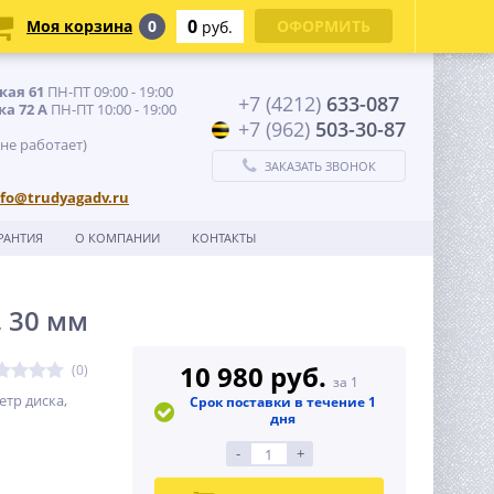
0
Моя корзина
0
ОФОРМИТЬ
руб.
кая 61
ПН-ПТ 09:00 - 19:00
+7 (4212)
633-087
ка 72 А
ПН-ПТ 10:00 - 19:00
+7 (962)
503-30-87
 не работает)
ЗАКАЗАТЬ ЗВОНОК
nfo@trudyagadv.ru
РАНТИЯ
О КОМПАНИИ
КОНТАКТЫ
, 30 мм
10 980 руб.
(0)
за 1
етр диска,
Срок поставки в течение 1
дня
-
+