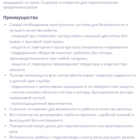
защищают от пыли. Съемное основание для горизонтальных
продольных резов
Преимущества
Самые необходимые электронные системы для безопасности и
лучшего качества работы:
- плавный пуск позволяет раскручивать мощный двигатель без
рывка и пусковой перегрузки,
- защита от повторного пуска при восстановлении напряжения,
- поддержание оборотов помогает работать без потери
производительности при любой нагрузке,
- защита от перегрузки предохраняет оператора и изделие при
заклини
Полная пылезащита всех узлов обеспечивает изделию надежность
и долгий срок службы:
- подшипники с резиновыми крышками и их лабиринтная защита,
- полная заливка обмоток статора и ротора, бронирование ротора
капроновой сеткой,
- пылезащищенный выключатель
Съемное основание для возможности работы в качестве резчика
Бесступенчатая регулировка глубины пропила с удобной шкалой и
фиксацией без инструмента
Поворотный кохуж диска для горизонтального или вертикального
реза
Возможность работы с подачей воды к месту реза улучшает режим