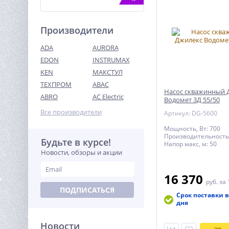
Производители
ADA
AURORA
EDON
INSTRUMAX
KEN
МАКСТУЛ
ТЕХПРОМ
ABAC
Мойка высокого давления
Насос скважинный 
электрическая Greenworks
ABRO
AC Electric
Водомет 3Д 55/50
Арт. 5107007, 1700 Вт, 120
9 990
бар
Все производители
Артикул: DG-5600
руб.
Мощность, Вт: 700
Производительность,
Будьте в курсе!
%
Напор макс, м: 50
Новости, обзоры и акции
16 370
руб.
за 
ПОДПИСАТЬСЯ
Срок поставки в
дня
Новости
Штабелер самоходный 1,0