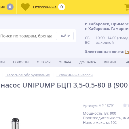
0
0
ние
Отложенные
г. Хабаровск, Приморс
г. Хабаровск, Гамарни
СБ 10:00 - 14:00 (склад
ВС выходной
Электронная почта:
i
ДКИ
НОВОСТИ
ОБЗОРЫ
ОПЛАТА
ДОСТАВКА
КРЕДИТ
ГА
Насосное оборудование
Скважинные насосы
асос UNIPUMP БЦП 3,5-0,5-80 В (900 
Артикул: MP-18791
Мощность, Вт: 900
Производительность, л/м
Напор макс, м: 102