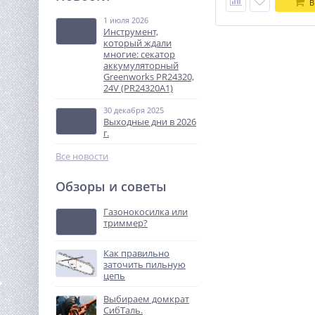
В
т 3,0 м TOR IWS10S-3000
(сопровождаемый)
1 июля 2026
256 140
Инструмент,
руб.
который ждали
многие: секатор
аккумуляторный
%
Greenworks PR24320,
24V (PR24320A1)
30 декабря 2025
Выходные дни в 2026
г.
Все новости
Обзоры и советы
Быстрое зарядное
устройство для 2-х
Газонокосилка или
аккумуляторов Greenworks
триммер?
5 990
G40UC8,40V (2938807)
руб.
Как правильно
заточить пильную
%
цепь
Выбираем домкрат
СибТаль.