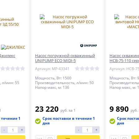
Джилекс
Насос погружной скважинный
Насос скважин
UNIPUMP ECO MIDI-5
НСВ-75-110 се
Артикул: MP-43341
Артикул: НСВ-7
Мощность, Вт: 1500
Мощность, Вт: 
 л/мин: 55
Производительность, л/мин: 50
Производительн
Напор макс, м: 136
Напор макс, м: 
23 220
9 890
1
руб.
за 1
руб.
 течение 1
Срок поставки в течение 1
Срок поста
дня
дня
-
+
-
+