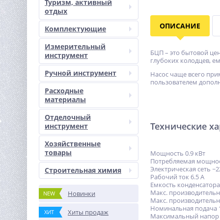
Туризм, активный
отдых
ОПИСАНИЕ
Комплектующие
Измерительный
БЦП – это бытовой це
инструмент
глубоких колодцев, е
Ручной инструмент
Насос чаще всего при
пользователем допол
Расходные
материалы
Отделочный
Технические х
инструмент
Хозяйственные
товары
Мощность 0.9 кВт
Потребляемая мощнос
Электрическая сеть ~2
Строительная химия
Рабочий ток 6.5 А
Емкость конденсатора
Макс. производительно
Новинки
NEW
Макc. производительн
Номинальная подача 1
Хиты продаж
ХИТ
Максимальный напор 