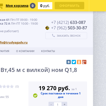
0
Моя корзина
0
ОФОРМИТЬ
руб.
кая 61
ПН-ПТ 09:00 - 19:00
+7 (4212)
633-087
ка 72 А
ПН-ПТ 10:00 - 19:00
+7 (962)
503-30-87
 не работает)
ЗАКАЗАТЬ ЗВОНОК
nfo@trudyagadv.ru
РАНТИЯ
О КОМПАНИИ
КОНТАКТЫ
Вт,45 м с вилкой) ном Q1,8
19 270 руб.
(0)
за 1
Срок поставки в течение 1
ин: 55
дня
-
+