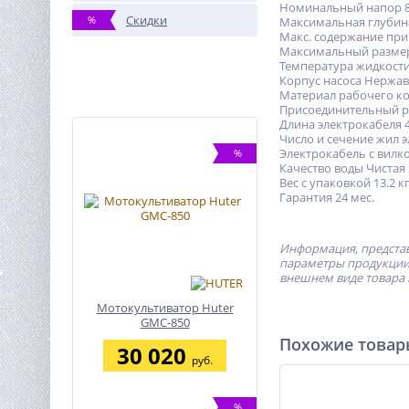
Номинальный напор 8
Скидки
%
Максимальная глубин
Макс. содержание при
Максимальный размер
Температура жидкости 
Корпус насоса Нержа
Материал рабочего ко
Присоединительный р
Длина электрокабеля 
Число и сечение жил э
Электрокабель с вилк
%
Качество воды Чистая
Вес с упаковкой 13.2 к
Гарантия 24 мес.
Информация, представ
параметры продукции 
внешнем виде товара 
Мотокультиватор Huter
GMC-850
Похожие това
30 020
руб.
%