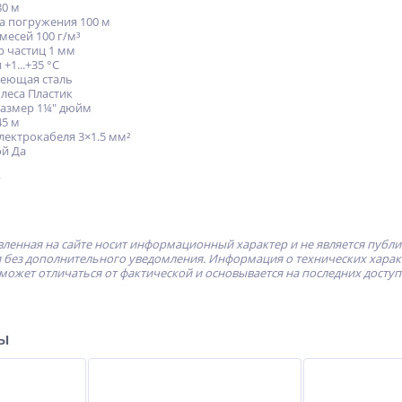
0 м
а погружения 100 м
месей 100 г/м³
 частиц 1 мм
+1...+35 °С
веющая сталь
леса Пластик
азмер 1¼" дюйм
45 м
лектрокабеля 3×1.5 мм²
ой Да
г
ленная на сайте носит информационный характер и не является публ
без дополнительного уведомления. Информация о технических характе
может отличаться от фактической и основывается на последних досту
ры