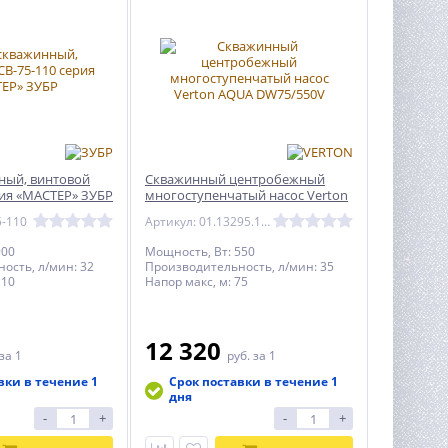
ный, винтовой
Скважинный центробежный
рия «МАСТЕР» ЗУБР
многоступенчатый насос Verton
AQUA DW75/550V
5-110
Артикул: 01.13295.13324
900
Мощность, Вт: 550
ость, л/мин: 32
Производительность, л/мин: 35
110
Напор макс, м: 75
12 320
за 1
руб.
за 1
вки в течение 1
Срок поставки в течение 1
дня
-
+
-
+