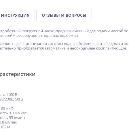
ИНСТРУКЦИЯ
ОТЗЫВЫ И ВОПРОСЫ
нтробежный погружной насос, предназначенный для подачи чистой хо
мкостей и резервуаров, открытых водоемов.
меняется для организации системы водоснабжения частного дома и по
нительно приобретается автоматика и необходимые комплектующие.
арактеристики
ть 1100 Вт
20/230В; 50Гц
 30 мкФ
сть 3.3 м³/час
ость 55 л/мин
.8 м³/час
102 м