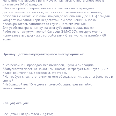
Направление выброса регулируется рычагом с места оператора в
диапазоне 0-180 градусов.
Шнек из прочного армированного пластика не повреждает
декоративные покрытия и, в отличии от металлического шнека,
позволяет снимать снежный покров до основания. Две LED фары для
комфортной работы при недостаточном освещении. Кнопка-
предохранитель защищает от случайного включения.
Для удобства хранения ручка снегоуборщика складывается.
Работает от аккумуляторной батареи G-MAX 60V, которую можно
использовать с другими с устройствами Greenworks из линейки 60
вольт.
Преимущества аккумуляторного снегоуборщика:
*Без бензина и проводов, без выхлопов, шума и вибрации.
*Запускается простым нажатием кнопки, не требует манипуляций с
подкачкой топлива, дросселем, стартером.
*Не требует сложного технического обслуживания, замены фильтров и
свечей.
*Небольшой вес 15 кг делает снегоуборщик чрезвычайно
маневренным.
Спецификация:
Бесщёточный двигатель DigiPro;