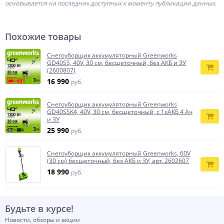
основывается на последних доступных к моменту публикации данных.
Похожие товары
Снегоуборщик аккумуляторный Greenworks
GD40SS, 40V, 30 см, бесщеточный, без АКБ и ЗУ
(2600807)
16 990
руб.
Снегоуборщик аккумуляторный Greenworks
GD40SSK4, 40V, 30 см, бесщеточный, с 1хАКБ 4 Ач
и ЗУ
25 990
руб.
Снегоуборщик аккумуляторный Greenworks, 60V
(30 см) бесщеточный, без АКБ и ЗУ, арт. 2602607
18 990
руб.
Будьте в курсе!
Новости, обзоры и акции