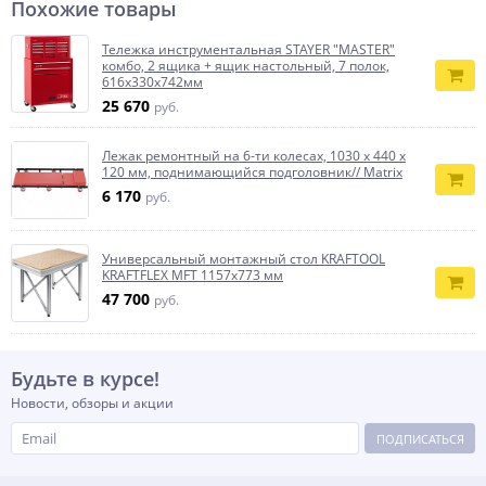
Похожие товары
Тележка инструментальная STAYER ″MASTER″
комбо, 2 ящика + ящик настольный, 7 полок,
616х330х742мм
25 670
руб.
Лежак ремонтный на 6-ти колесах, 1030 х 440 х
120 мм, поднимающийся подголовник// Matrix
6 170
руб.
Универсальный монтажный стол KRAFTOOL
KRAFTFLEX MFT 1157x773 мм
47 700
руб.
Будьте в курсе!
Новости, обзоры и акции
ПОДПИСАТЬСЯ