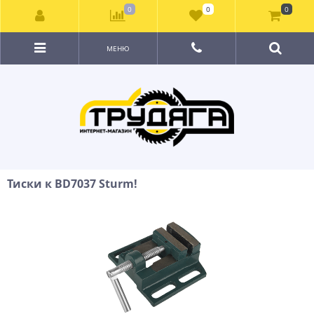
0
0
0
МЕНЮ
Тиски к BD7037 Sturm!