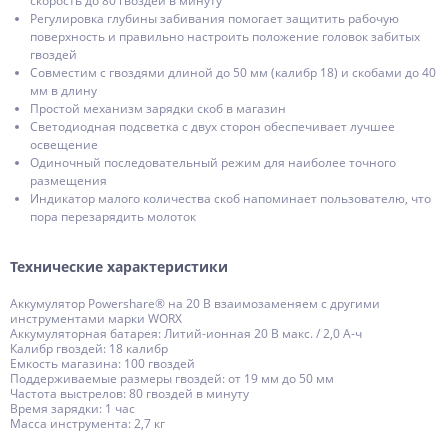
скорость до 80 гвоздей в минуту
Регулировка глубины забивания помогает защитить рабочую
поверхность и правильно настроить положение головок забитых
гвоздей
Совместим с гвоздями длиной до 50 мм (калибр 18) и скобами до 40
мм в длину
Простой механизм зарядки скоб в магазин
Светодиодная подсветка с двух сторон обеспечивает лучшее
освещение
Одиночный последовательный режим для наиболее точного
размещения
Индикатор малого количества скоб напоминает пользователю, что
пора перезарядить молоток
Технические характеристики
Аккумулятор Powershare® на 20 В взаимозаменяем с другими
инструментами марки WORX
Аккумуляторная батарея: Литий-ионная 20 В макс. / 2,0 А-ч
Калибр гвоздей: 18 калибр
Емкость магазина: 100 гвоздей
Поддерживаемые размеры гвоздей: от 19 мм до 50 мм
Частота выстрелов: 80 гвоздей в минуту
Время зарядки: 1 час
Масса инструмента: 2,7 кг