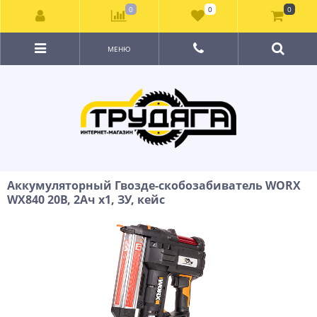
0
0
0
МЕНЮ
Аккумуляторный Гвозде-скобозабиватель WORX
WX840 20В, 2Ач х1, ЗУ, кейс