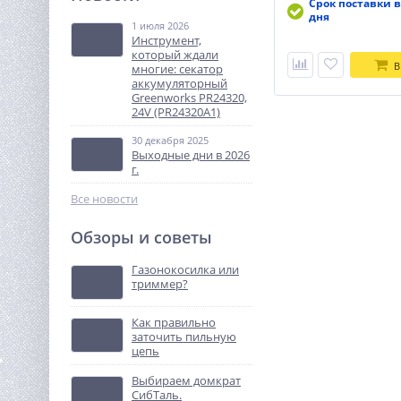
Срок поставки в
аккумуляторная WORX
дня
WX526, 165мм, 20В, 2 Ач х1,
1 июля 2026
16 990
ЗУ 2А, коробка
Инструмент,
руб.
который ждали
В
многие: секатор
аккумуляторный
%
Greenworks PR24320,
24V (PR24320A1)
30 декабря 2025
Выходные дни в 2026
г.
Все новости
Обзоры и советы
Виброплита TOR T-80
Loncin
Газонокосилка или
триммер?
58 746
руб.
Как правильно
заточить пильную
%
цепь
Выбираем домкрат
СибТаль.