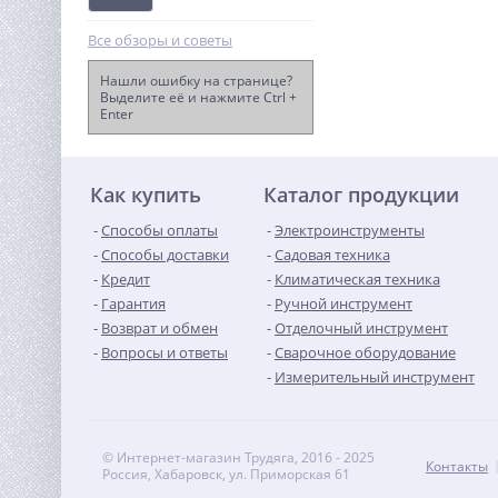
Все обзоры и советы
Нашли ошибку на странице?
Выделите её и нажмите Ctrl +
Enter
Болгарка (УШМ)
Hanskonner HAG13125TE
7 540
руб.
Как купить
Каталог продукции
Способы оплаты
Электроинструменты
Способы доставки
Садовая техника
Кредит
Климатическая техника
Гарантия
Ручной инструмент
Возврат и обмен
Отделочный инструмент
Вопросы и ответы
Сварочное оборудование
Измерительный инструмент
© Интернет-магазин Трудяга, 2016 - 2025
Контакты
Россия, Хабаровск, ул. Приморская 61