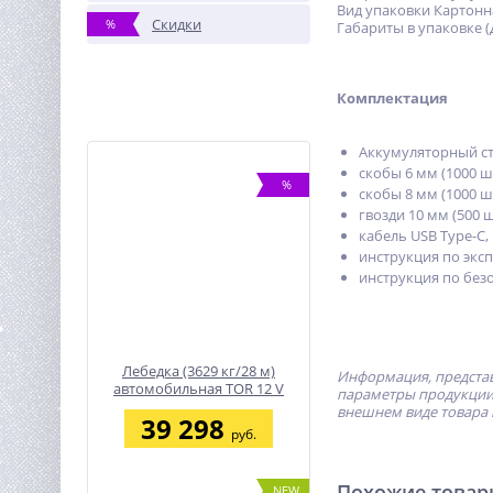
Вид упаковки Картонн
Скидки
%
Габариты в упаковке (
Комплектация
Аккумуляторный ст
скобы 6 мм (1000 ш
%
скобы 8 мм (1000 ш
гвозди 10 мм (500 ш
кабель USB Type-С,
инструкция по эксп
инструкция по без
Лебедка (3629 кг/28 м)
Информация, представ
автомобильная TOR 12 V
параметры продукции 
P8000
внешнем виде товара 
39 298
руб.
Похожие това
NEW