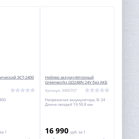
рический ЭСТ-2400
Нейлер аккумуляторный
Greenworks GD24BN 24V без АКБ
и ЗУ, арт. 3400707
Артикул: 3400707
400
Напряжение аккумулятора, В: 24
Длина гвоздей 19-50.8 мм
16 990
за 1
руб.
за 1