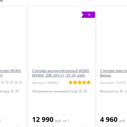
%
еплер WORX
Степлер аккумуляторный WORX
Степлер элект
ЗУ
WX843, 20В, 2Ач х1, ЗУ 2А, кейс
Вихрь
Артикул: WX843
Артикул: 72/4/8
тора, В: 20
Напряжение аккумулятора, В: 20
Мощность, Вт 2
12 990
4 960
1
руб.
за 1
руб.