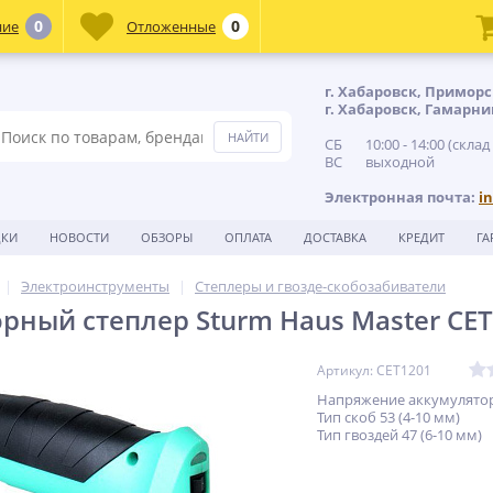
0
0
ние
Отложенные
г. Хабаровск, Приморс
г. Хабаровск, Гамарни
СБ 10:00 - 14:00 (склад
ВС выходной
Электронная почта:
i
ДКИ
НОВОСТИ
ОБЗОРЫ
ОПЛАТА
ДОСТАВКА
КРЕДИТ
ГА
Электроинструменты
Степлеры и гвозде-скобозабиватели
рный степлер Sturm Haus Master CE
Артикул: CET1201
Напряжение аккумулятора
Тип скоб 53 (4-10 мм)
Тип гвоздей 47 (6-10 мм)