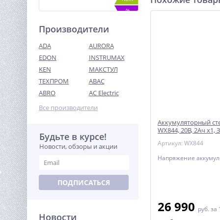
%
Производители
ADA
AURORA
EDON
INSTRUMAX
KEN
МАКСТУЛ
ТЕХПРОМ
ABAC
Винтоверт ударный акк.
Greenworks ID3170, 24V, б/
ABRO
AC Electric
щет, 0-3200об/мин,
8 490
170Нм,1х2Ач, ЗУ, кор
Все производители
руб.
3804907CUA
Аккумуляторный ст
WX844, 20В, 2Ач х1, 
Будьте в курсе!
%
Артикул: WX844
Новости, обзоры и акции
Напряжение аккумуля
ПОДПИСАТЬСЯ
26 990
руб.
за 
Новости
Дисковая пила