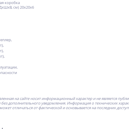
ая коробка
ДхШхВ, см) 20x20x6
еплер,
т),
т),
т),
луатации,
опасности
ленная на сайте носит информационный характер и не является публ
без дополнительного уведомления. Информация о технических характе
может отличаться от фактической и основывается на последних досту
ры