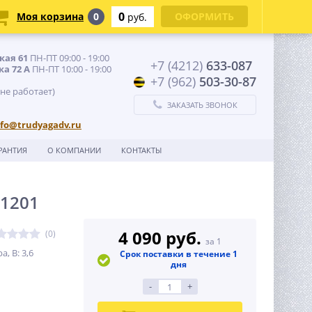
0
Моя корзина
0
ОФОРМИТЬ
руб.
кая 61
ПН-ПТ 09:00 - 19:00
+7 (4212)
633-087
ка 72 А
ПН-ПТ 10:00 - 19:00
+7 (962)
503-30-87
 не работает)
ЗАКАЗАТЬ ЗВОНОК
nfo@trudyagadv.ru
РАНТИЯ
О КОМПАНИИ
КОНТАКТЫ
T1201
4 090 руб.
(0)
за 1
, В: 3,6
Срок поставки в течение 1
дня
-
+