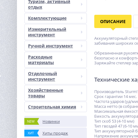
Туризм, активный
отдых
Комплектующие
ОПИСАНИЕ
Измерительный
инструмент
Аккумуляторный степл
забивания широких скоб
Ручной инструмент
Обрезиненная рукоятк
Расходные
безопасно и комфортн
материалы
Заряжайте степлер за
Отделочный
Технические х
инструмент
Хозяйственные
Производитель Sturm!
товары
Срок гарантии 14 мес.
Частота ударов (уд/ми
Масса нетто (в собранн
Строительная химия
Максимальная ёмкость
Емкость аккумулятора 
Тип скоб 53 (4-10 мм)
Новинки
NEW
Тип гвоздей 47 (6-10 м
Тип аккумуляторной ба
Хиты продаж
ХИТ
Напряжение аккумулят