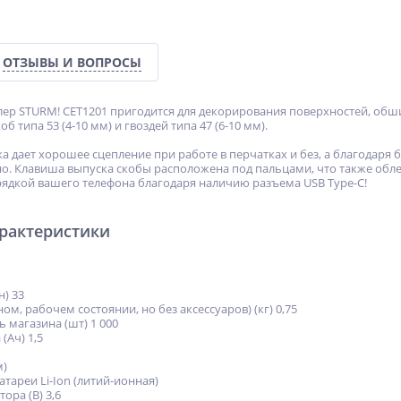
ОТЗЫВЫ И ВОПРОСЫ
ер STURM! CET1201 пригодится для декорирования поверхностей, обш
 типа 53 (4-10 мм) и гвоздей типа 47 (6-10 мм).
а дает хорошее сцепление при работе в перчатках и без, а благодаря
о. Клавиша выпуска скобы расположена под пальцами, что также обле
рядкой вашего телефона благодаря наличию разъема USB Type-C!
арактеристики
н) 33
ом, рабочем состоянии, но без аксессуаров) (кг) 0,75
 магазина (шт) 1 000
(Ач) 1,5
м)
тареи Li-Ion (литий-ионная)
ора (В) 3,6