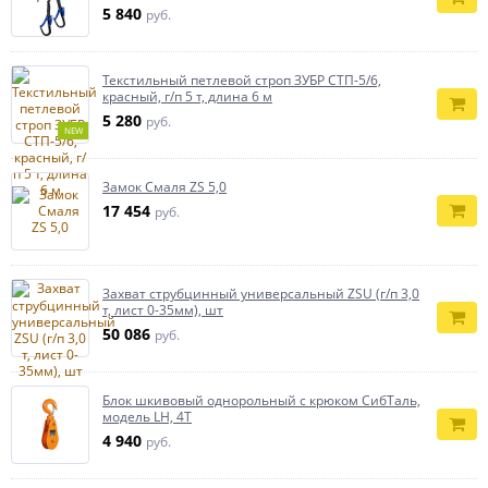
5 840
руб.
Текстильный петлевой строп ЗУБР СТП-5/6,
красный, г/п 5 т, длина 6 м
5 280
руб.
NEW
Замок Смаля ZS 5,0
17 454
руб.
Захват струбцинный универсальный ZSU (г/п 3,0
т, лист 0-35мм), шт
50 086
руб.
Блок шкивовый однорольный с крюком СибТаль,
модель LH, 4Т
4 940
руб.