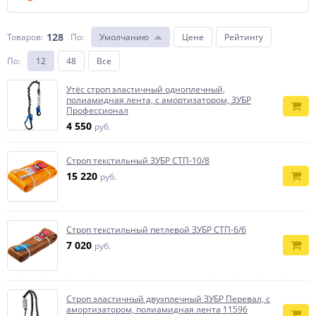
128
Товаров:
По
:
Умолчанию
Цене
Рейтингу
По
:
12
48
Все
Утёс cтроп эластичный одноплечный,
полиамидная лента, с амортизатором, ЗУБР
Профессионал
4 550
руб.
Строп текстильный ЗУБР СТП-10/8
15 220
руб.
Строп текстильный петлевой ЗУБР СТП-6/6
7 020
руб.
Строп эластичный двухплечный ЗУБР Перевал, с
амортизатором, полиамидная лента 11596