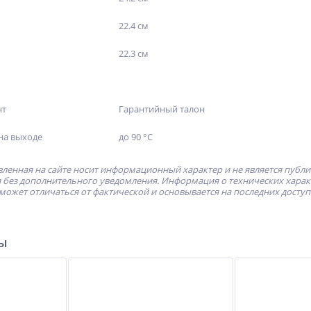
22.4 см
22.3 см
нт
Гарантийный талон
на выходе
до 90 °С
ленная на сайте носит информационный характер и не является публ
без дополнительного уведомления. Информация о технических характе
может отличаться от фактической и основывается на последних досту
ры