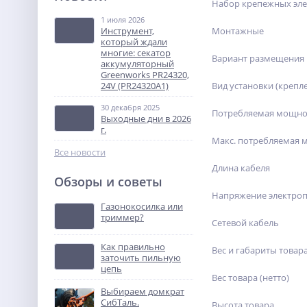
Набор крепежных эле
GPL 12–75 S
1 июля 2026
9 630
Монтажные
Инструмент,
руб.
который ждали
многие: секатор
Вариант размещения
аккумуляторный
%
Greenworks PR24320,
Вид установки (крепл
24V (PR24320A1)
30 декабря 2025
Потребляемая мощнос
Выходные дни в 2026
г.
Макс. потребляемая 
Все новости
Длина кабеля
Обзоры и советы
Станок для резки
Напряжение электроп
арматуры TOR GQ42 (Z)
Газонокосилка или
триммер?
158 366
Сетевой кабель
руб.
Как правильно
Вес и габариты товар
заточить пильную
%
цепь
Вес товара (нетто)
Выбираем домкрат
СибТаль.
Высота товара