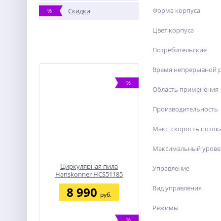
Форма корпуса
Скидки
%
Цвет корпуса
Потребительские
Время непрерывной 
%
Область применения
Производительность
Макс. скорость поток
Максимальный урове
Циркулярная пила
Управление
Hanskonner HCS51185
Вид управления
8 990
руб.
Режимы
%