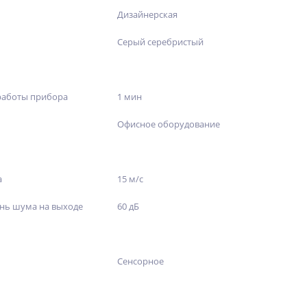
Дизайнерская
Серый серебристый
работы прибора
1 мин
Офисное оборудование
а
15 м/с
нь шума на выходе
60 дБ
Сенсорное