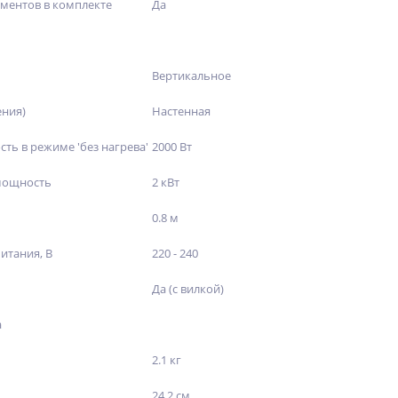
ментов в комплекте
Да
Вертикальное
ения)
Настенная
ть в режиме 'без нагрева'
2000 Вт
мощность
2 кВт
0.8 м
итания, В
220 - 240
Да (с вилкой)
а
2.1 кг
24.2 см