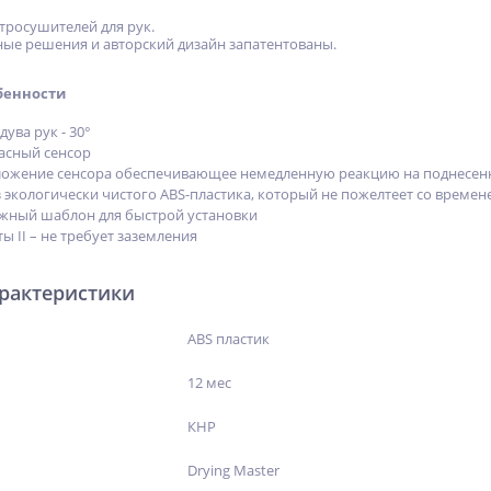
тросушителей для рук.
ые решения и авторский дизайн запатентованы.
бенности
ува рук - 30°
асный сенсор
ложение сенсора обеспечивающее немедленную реакцию на поднесен
 экологически чистого ABS-пластика, который не пожелтеет со времен
жный шаблон для быстрой установки
ы II – не требует заземления
арактеристики
ABS пластик
12 мес
КНР
Drying Master