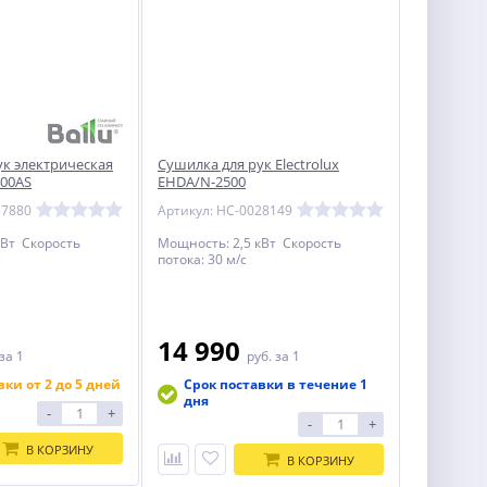
ук электрическая
Cушилка для рук Electrolux
00AS
EHDA/N-2500
57880
Артикул: НС-0028149
кВт Скорость
Мощность: 2,5 кВт Скорость
потока: 30 м/с
14 990
за 1
руб.
за 1
вки от 2 до 5 дней
Срок поставки в течение 1
дня
-
+
-
+
В КОРЗИНУ
В КОРЗИНУ