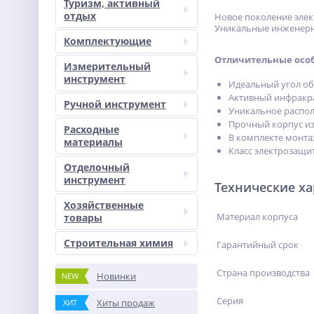
Туризм, активный
отдых
Новое поколение элек
Уникальные инженерн
Комплектующие
Отличительные осо
Измерительный
инструмент
Идеальный угол обд
Активный инфракр
Ручной инструмент
Уникальное распо
Прочный корпус из
Расходные
В комплекте монта
материалы
Класс электрозащит
Отделочный
инструмент
Технические х
Хозяйственные
Материал корпуса
товары
Строительная химия
Гарантийный срок
Страна производства
Новинки
NEW
Серия
Хиты продаж
ХИТ