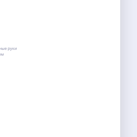
ные руки
ем