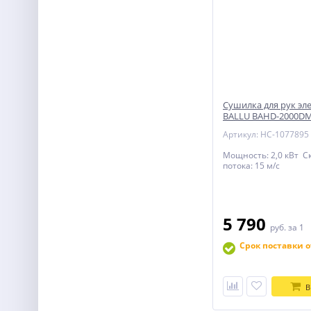
Сушилка для рук эл
BALLU BAHD-2000D
Артикул: НС-1077895
Мощность: 2,0 кВт С
потока: 15 м/с
5 790
руб.
за 1
Срок поставки о
В