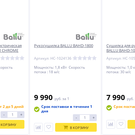
ектрическая
Рукосушилка BALLU BAHD-1800
Сушилка для р
M CHROME
BALLU BAHD-10
Артикул: НС-1024136
Артикул: НС-10
корость
Мощность: 1,8 кВт Скорость
Мощность: 1,0 
потока : 18 м/с
потока: 30 м/с
9 990
7 990
руб.
за 1
руб.
т 2 до 5 дней
Срок поставки в течение 1
Срок поста
дня
-
+
-
+
 КОРЗИНУ
В КОРЗИНУ