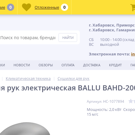
0
0
ние
Отложенные
г. Хабаровск, Приморс
г. Хабаровск, Гамарни
СБ 10:00 - 14:00 (склад
ВС выходной
Электронная почта:
i
ДКИ
НОВОСТИ
ОБЗОРЫ
ОПЛАТА
ДОСТАВКА
КРЕДИТ
ГА
Климатическая техника
Сушилки для рук
я рук электрическая BALLU BAHD-20
Артикул: НС-1077894
Мощность: 2,0 кВт Скорос
15 м/с