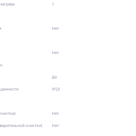
нагрева
1
я
Нет
Нет
ть
Да
ищенности
IP23
очистки)
Нет
едварительной очистки)
Нет