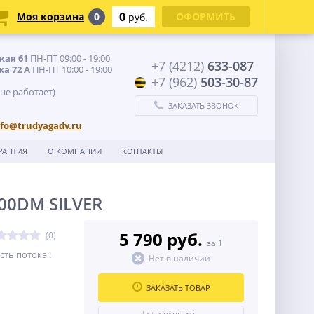
0
Моя корзина
0
ОФОРМИТЬ
руб.
кая 61
ПН-ПТ 09:00 - 19:00
+7 (4212)
633-087
ка 72 А
ПН-ПТ 10:00 - 19:00
+7 (962)
503-30-87
 не работает)
ЗАКАЗАТЬ ЗВОНОК
nfo@trudyagadv.ru
РАНТИЯ
О КОМПАНИИ
КОНТАКТЫ
00DM SILVER
5 790 руб.
(0)
за 1
ть потока :
Нет в наличии
ЗАКАЗАТЬ ТОВАР