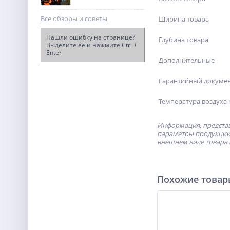
Все обзоры и советы
Ширина товара
Нашли ошибку на странице?
Глубина товара
Выделите её и нажмите Ctrl +
Enter
Электрическая мойка
Дополнительные
высокого давления
Greenworks 1800 Вт, 140
13 990
бар 5106707
Гарантийный докуме
руб.
Температура воздуха 
Информация, представ
параметры продукции 
внешнем виде товара 
Похожие това