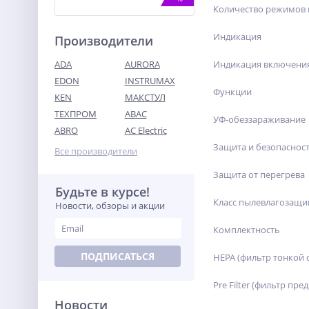
Количество режимов 
Индикация
Производители
Индикация включени
ADA
AURORA
EDON
INSTRUMAX
Функции
KEN
МАКСТУЛ
ТЕХПРОМ
ABAC
Затирочная машина TOR
УФ-обеззараживание
S-100 (Honda)
ABRO
AC Electric
95 800
Защита и безопаснос
Все производители
руб.
Защита от перегрева
Будьте в курсе!
%
Класс пылевлагозащ
Новости, обзоры и акции
Комплектность
ПОДПИСАТЬСЯ
HEPA (фильтр тонкой 
Pre Filter (фильтр пр
Новости
Аккумулятор АКБ Энергия