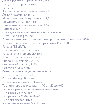
Длина рукава с горелкой MIG, м 1.75
Импульсный режим нет
Кейс нет
Количество подающих роликов 1
Легкий поджиг дуги нет
Максимальная мощность, кВт 4,56
Мощность MIG, кВА 4.56
Напряжение холостого хода, В 62
Напряжение, В 230
Охлаждение воздушное принудительное
Питание однофазное
Продолжительность включения при максимальном токе 60%
Работа при пониженном напряжении, В до 190
Режим TIG Lift Tig
Режим работы с газом нет
Режим точечной сварки нет
Ремень для переноски нет
Сварочный ток max, А 140
Сварочный ток min, А 20
Сетевая вилка есть
Синергетическое управление есть
Степень защиты IP 21
Страна бренда Россия
Страна производства Китай
Температура эксплуатации, °С от -25 до +45
Тип инверторный полуавтоматический
Тип разъема MIG нет
Тип разъема MMA DX10-20
Тип тока постоянный
Управление горелкой 2T/4T нет