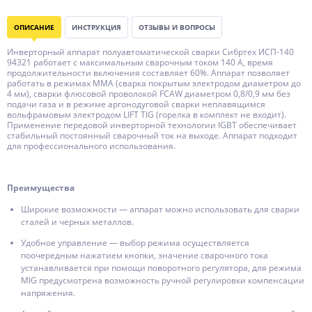
ОПИСАНИЕ
ИНСТРУКЦИЯ
ОТЗЫВЫ И ВОПРОСЫ
Инверторный аппарат полуавтоматической сварки Сибртех ИСП-140
94321 работает с максимальным сварочным током 140 А, время
продолжительности включения составляет 60%. Аппарат позволяет
работать в режимах MMA (сварка покрытым электродом диаметром до
4 мм), сварки флюсовой проволокой FCAW диаметром 0,8/0,9 мм без
подачи газа и в режиме аргонодуговой сварки неплавящимся
вольфрамовым электродом LIFT TIG (горелка в комплект не входит).
Применение передовой инверторной технологии IGBT обеспечивает
стабильный постоянный сварочный ток на выходе. Аппарат подходит
для профессионального использования.
Преимущества
Широкие возможности — аппарат можно использовать для сварки
сталей и черных металлов.
Удобное управление — выбор режима осуществляется
поочередным нажатием кнопки, значение сварочного тока
устанавливается при помощи поворотного регулятора, для режима
MIG предусмотрена возможность ручной регулировки компенсации
напряжения.