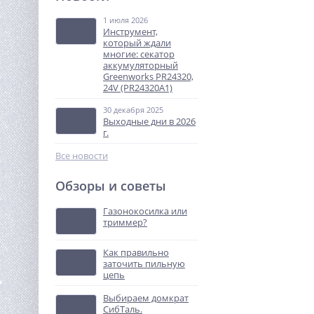
т 2,5 м TOR IWS15S-2500
(сопровождаемый)
1 июля 2026
212 500
Инструмент,
руб.
который ждали
многие: секатор
аккумуляторный
%
Greenworks PR24320,
24V (PR24320A1)
30 декабря 2025
Выходные дни в 2026
г.
Все новости
Обзоры и советы
Виброплита TOR C-50(R)
Газонокосилка или
триммер?
40 530
руб.
Как правильно
заточить пильную
%
цепь
Выбираем домкрат
СибТаль.