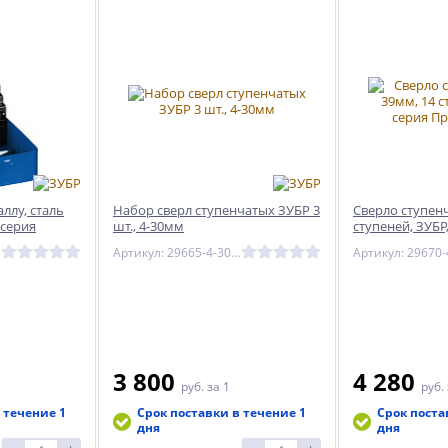
ллу, сталь
Набор сверл ступенчатых ЗУБР 3
Сверло ступенч
 серия
шт., 4-30мм
ступеней, ЗУБР
Профессионал
Артикул: 29665-4-30-H3_z01
3 800
4 280
руб.
за 1
руб.
 течение 1
Срок поставки в течение 1
Срок поста
дня
дня