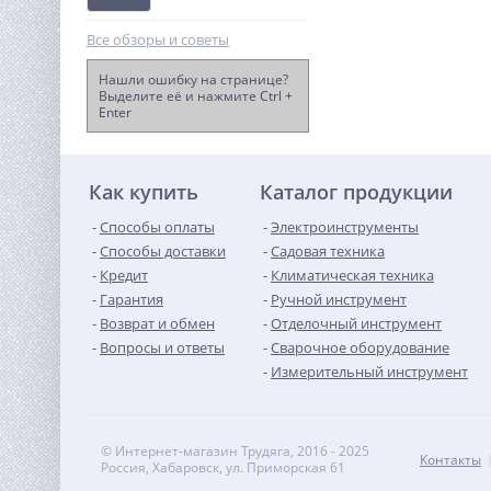
Все обзоры и советы
Нашли ошибку на странице?
Выделите её и нажмите Ctrl +
Enter
Виброплита TOR T-60 LCT
50 930
руб.
Как купить
Каталог продукции
Способы оплаты
Электроинструменты
Способы доставки
Садовая техника
Кредит
Климатическая техника
Гарантия
Ручной инструмент
Возврат и обмен
Отделочный инструмент
Вопросы и ответы
Сварочное оборудование
Измерительный инструмент
© Интернет-магазин Трудяга, 2016 - 2025
Контакты
Россия, Хабаровск, ул. Приморская 61