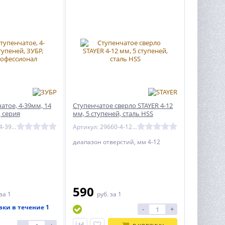
атое, 4-39мм, 14
Ступенчатое сверло STAYER 4-12
, серия
мм, 5 ступеней, сталь HSS
Артикул: 29670-4-39-14_z01
Артикул: 29660-4-12-5
диапазон отверстий, мм 4-12
590
за 1
руб.
за 1
вки в течение 1
-
+