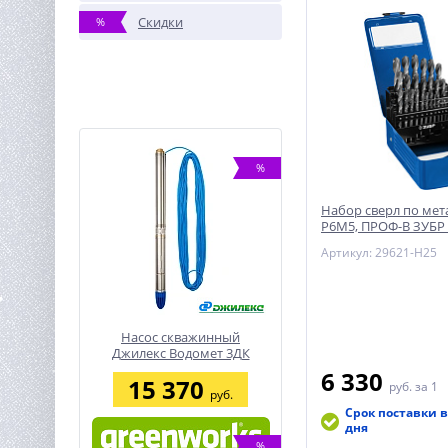
Скидки
%
%
Набор сверл по мета
Р6М5, ПРОФ-В ЗУБР
«ПРОФЕССИОНАЛ»
Артикул: 29621-H25
Насос скважинный
Джилекс Водомет 3ДК
45/60
6 330
15 370
руб.
за 1
руб.
Срок поставки в
дня
%