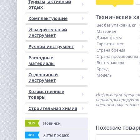
Туризм, активный
отдых
Технические х
Комплектующие
Вес без упаковки, кг
Измерительный
Материал
инструмент
Диаметр, мм
Гарантия, мес.
Ручной инструмент
Страна бренда
Страна производства
Расходные
Вес в упаковке
материалы
Бренд
Отделочный
Модель
инструмент
Хозяйственные
Информация, представ
товары
параметры продукции 
внешнем виде товара 
Строительная химия
Новинки
NEW
Похожие това
Хиты продаж
ХИТ