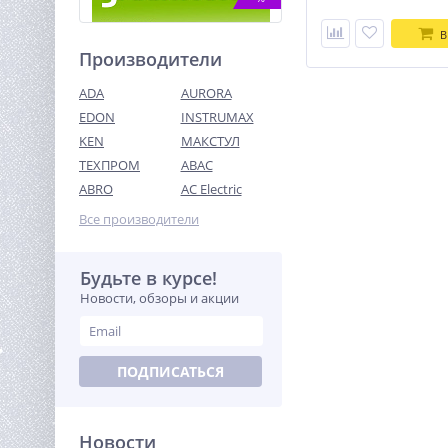
В
Производители
ADA
AURORA
EDON
INSTRUMAX
KEN
МАКСТУЛ
ТЕХПРОМ
ABAC
Аккумулятор Greenworks
High Power, G40HP5, 5 Ач
ABRO
AC Electric
(2958607)
7 490
Все производители
руб.
Будьте в курсе!
%
Новости, обзоры и акции
ПОДПИСАТЬСЯ
Новости
Штабелер самоходный 1,5