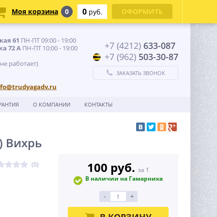
0
Моя корзина
0
ОФОРМИТЬ
руб.
кая 61
ПН-ПТ 09:00 - 19:00
+7 (4212)
633-087
ка 72 А
ПН-ПТ 10:00 - 19:00
+7 (962)
503-30-87
 не работает)
ЗАКАЗАТЬ ЗВОНОК
nfo@trudyagadv.ru
РАНТИЯ
О КОМПАНИИ
КОНТАКТЫ
) Вихрь
100 руб.
(0)
за 1
В наличии на Гамарника
-
+
В КОРЗИНУ