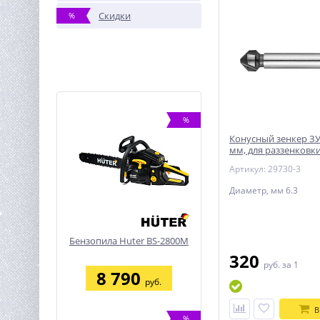
Скидки
%
%
Конусный зенкер ЗУБ
мм, для раззенковк
Артикул: 29730-3
Диаметр, мм 6.3
Бензопила Huter BS-2800M
320
руб.
за 1
8 790
руб.
В
%