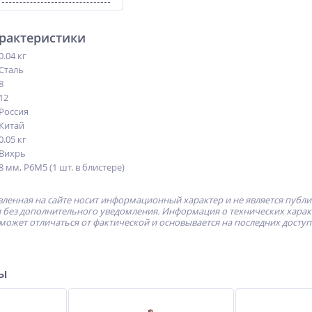
арактеристики
0.04 кг
Сталь
8
12
Россия
Китай
0.05 кг
Вихрь
8 мм, P6M5 (1 шт. в блистере)
ленная на сайте носит информационный характер и не является публ
без дополнительного уведомления. Информация о технических характе
может отличаться от фактической и основывается на последних досту
ры