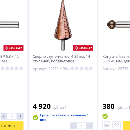
Р 6.3 x 45
Сверло ступенчатое, 4-39мм, 14
Конусный зенк
и М3
ступеней, кобальтовое
6.3 x 45 мм, д
покрытие, ЗУБР КОБАЛЬТ, серия
Артикул: 29672-4-39-14_z01
Артикул: 29732-
Профессионал
4 920
380
руб.
за 1
руб.
за 
Срок поставки в течение 1
-
+
дня
-
+
 КОРЗИНУ