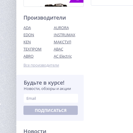
Производители
ADA
AURORA
EDON
INSTRUMAX
KEN
МАКСТУЛ
ТЕХПРОМ
ABAC
Компрессор ременной
масляный TOR OBL 100-10-
ABRO
AC Electric
1,5 220V
30 231
Все производители
руб.
Будьте в курсе!
%
Новости, обзоры и акции
ПОДПИСАТЬСЯ
Новости
Нейлер акк. Greenworks