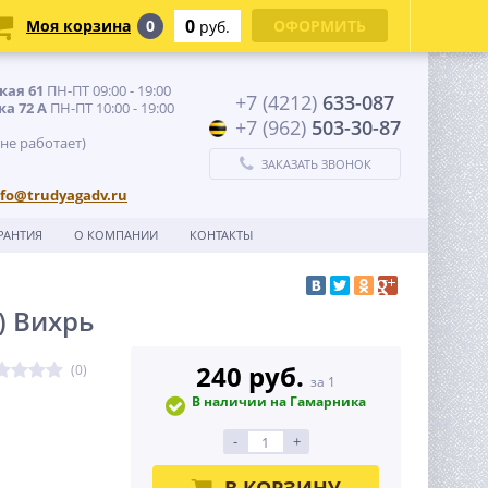
0
Моя корзина
0
ОФОРМИТЬ
руб.
кая 61
ПН-ПТ 09:00 - 19:00
+7 (4212)
633-087
ка 72 А
ПН-ПТ 10:00 - 19:00
+7 (962)
503-30-87
 не работает)
ЗАКАЗАТЬ ЗВОНОК
nfo@trudyagadv.ru
РАНТИЯ
О КОМПАНИИ
КОНТАКТЫ
) Вихрь
240 руб.
(0)
за 1
В наличии на Гамарника
-
+
В КОРЗИНУ