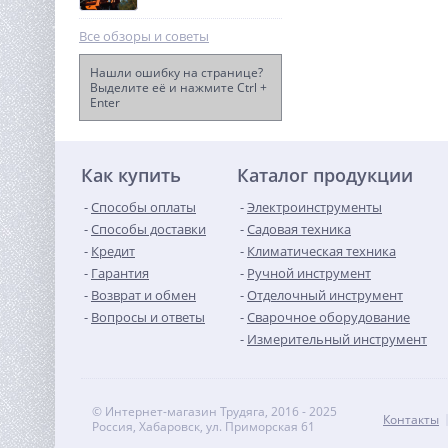
Все обзоры и советы
Нашли ошибку на странице?
Выделите её и нажмите Ctrl +
Enter
Цепная мини пила
аккумуляторная
Greenworks GD24CSMNX,
14 990
24V, 15см, бесщеточная, c
руб.
1хАКБ 4Ач и ЗУ
Как купить
Каталог продукции
Способы оплаты
Электроинструменты
Способы доставки
Садовая техника
Кредит
Климатическая техника
Гарантия
Ручной инструмент
Возврат и обмен
Отделочный инструмент
Вопросы и ответы
Сварочное оборудование
Измерительный инструмент
© Интернет-магазин Трудяга, 2016 - 2025
Контакты
Россия, Хабаровск, ул. Приморская 61