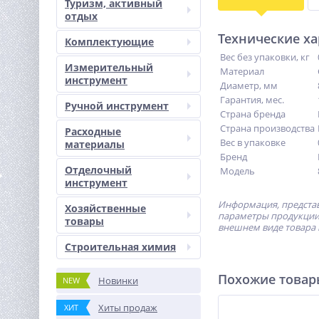
Туризм, активный
отдых
Технические х
Комплектующие
Вес без упаковки, кг
Измерительный
Материал
инструмент
Диаметр, мм
Гарантия, мес.
Ручной инструмент
Страна бренда
Страна производства
Расходные
Вес в упаковке
материалы
Бренд
Отделочный
Модель
инструмент
Информация, представ
Хозяйственные
параметры продукции 
товары
внешнем виде товара 
Строительная химия
Похожие това
Новинки
NEW
Хиты продаж
ХИТ