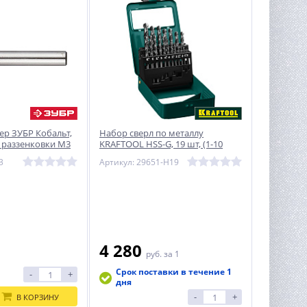
ер ЗУБР Кобальт,
Набор сверл по металлу
ля раззенковки М3
KRAFTOOL HSS-G, 19 шт, (1-10
мм), сталь P6M5
3
Артикул: 29651-H19
4 280
1
руб.
за 1
Срок поставки в течение 1
-
+
дня
-
+
В КОРЗИНУ