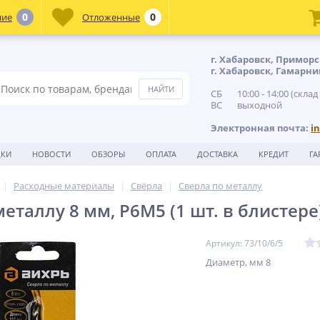
0
0
ние
Отложенные
г. Хабаровск, Приморс
г. Хабаровск, Гамарни
СБ 10:00 - 14:00 (склад
ВС выходной
Электронная почта:
i
ДКИ
НОВОСТИ
ОБЗОРЫ
ОПЛАТА
ДОСТАВКА
КРЕДИТ
ГА
Расходные материалы
Свёрла
Сверла по металлу
еталлу 8 мм, P6M5 (1 шт. в блистере
Артикул: 73/10/6/5
Диаметр, мм 8