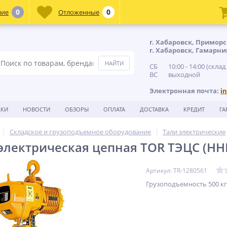
0
0
ние
Отложенные
г. Хабаровск, Приморс
г. Хабаровск, Гамарни
СБ 10:00 - 14:00 (склад
ВС выходной
Электронная почта:
i
ДКИ
НОВОСТИ
ОБЗОРЫ
ОПЛАТА
ДОСТАВКА
КРЕДИТ
ГА
Складское и грузоподъемное оборудование
Тали электрические
электрическая цепная TOR ТЭЦС (HHBD
Артикул: TR-1280561
Грузоподъемность 500 к