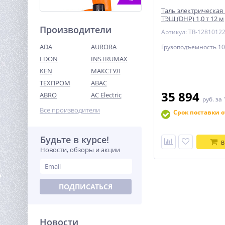
Таль электрическая
ТЭШ (DHP) 1,0 т 12 м
Производители
Артикул: TR-1281012
ADA
AURORA
Грузоподъемность 10
EDON
INSTRUMAX
KEN
МАКСТУЛ
ТЕХПРОМ
ABAC
Циркуляционный насос
ВИХРЬ ЦН-32-6 ПРОФ
35 894
ABRO
AC Electric
руб.
за 
2 990
Все производители
Срок поставки о
руб.
Будьте в курсе!
%
В
Новости, обзоры и акции
ПОДПИСАТЬСЯ
Новости
Аккумулятор Greenworks