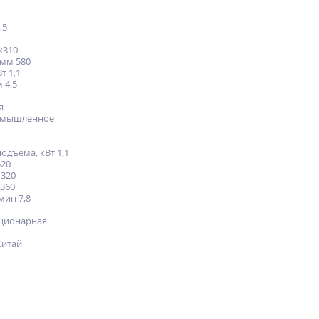
,5
х310
 мм 580
т 1,1
 4,5
я
омышленное
одъёма, кВт 1,1
520
 320
 360
мин 7,8
ационарная
Китай