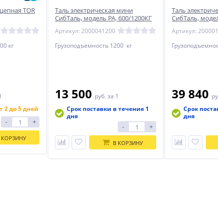
 цепная TOR
Таль электрическая мини
Таль электриче
СибТаль, модель PA, 600/1200КГ
СибТаль, моде
2
Артикул: 2000041200
Артикул: 20000
00 кг
Грузоподъемность 1200 кг
Грузоподъемнос
13 500
39 840
1
руб.
за 1
ру
т 2 до 5 дней
Срок поставки в течение 1
Срок поста
дня
дня
-
+
-
+
 КОРЗИНУ
В КОРЗИНУ