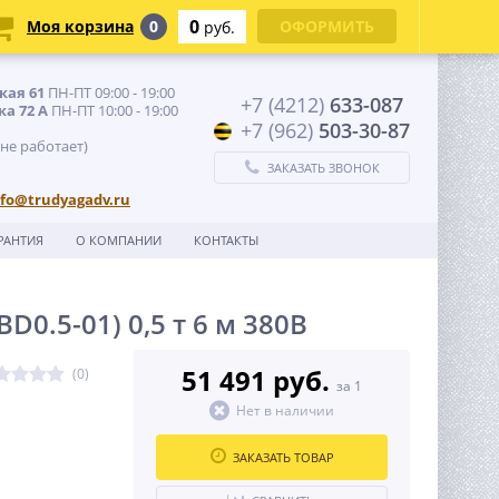
0
Моя корзина
0
ОФОРМИТЬ
руб.
кая 61
ПН-ПТ 09:00 - 19:00
+7 (4212)
633-087
ка 72 А
ПН-ПТ 10:00 - 19:00
+7 (962)
503-30-87
 не работает)
ЗАКАЗАТЬ ЗВОНОК
nfo@trudyagadv.ru
РАНТИЯ
О КОМПАНИИ
КОНТАКТЫ
0.5-01) 0,5 т 6 м 380В
51 491 руб.
(0)
за 1
г
Нет в наличии
ЗАКАЗАТЬ ТОВАР