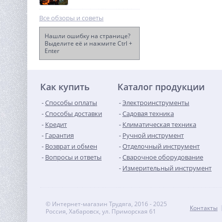
Все обзоры и советы
Нашли ошибку на странице?
Выделите её и нажмите Ctrl +
Enter
Дисковая пила акк.
Greenworks GD24CS165,
24V,б/щет,165х20мм, 4800
11 990
об/мин, рез
руб.
57мм,1х4Ач,ЗУ,кор
Как купить
Каталог продукции
Способы оплаты
Электроинструменты
Способы доставки
Садовая техника
Кредит
Климатическая техника
Гарантия
Ручной инструмент
Возврат и обмен
Отделочный инструмент
Вопросы и ответы
Сварочное оборудование
Измерительный инструмент
© Интернет-магазин Трудяга, 2016 - 2025
Контакты
Россия, Хабаровск, ул. Приморская 61