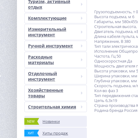
Туризм, активный
отдых
Грузоподъемность, т 0
Высота подъема, м 6
Комплектующие
Габариты, мм 580х455
Строительная высота,
Измерительный
Двигатель подъема, кВ
инструмент
Длина кабеля пульта, м
Напряжение, В 380
Ручной инструмент
Тип тали электрическа
Исполнение Общепр
Частота, Гц 50
Расходные
Односкоростная Да
материалы
Мощность двигателя п
Высота упаковки, мм 
Отделочный
Ширина упаковки, мм
инструмент
Глубина упаковки, мм
Скорость подъема, м/
Хозяйственные
Кол-во фаз 3
товары
Тип передвижения ст
Цепь 6,3х19
Страна производства 
Строительная химия
Родина бренда Россия
Новинки
NEW
Хиты продаж
ХИТ