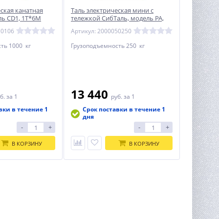
ская канатная
Таль электрическая мини с
ль CD1, 1Т*6М
тележкой СибТаль, модель PA,
125/250КГ
10106
Артикул: 2000050250
ть 1000 кг
Грузоподъемность 250 кг
13 440
б.
за 1
руб.
за 1
вки в течение 1
Срок поставки в течение 1
дня
-
+
-
+
В КОРЗИНУ
В КОРЗИНУ