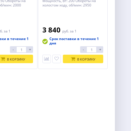
650 Обороты на
Мощность, Вт: 200 Обороты на
об/мин: 2000
холостом ходу, об/мин: 2950
3 840
б.
за 1
руб.
за 1
вки в течение 1
Срок поставки в течение 1
дня
-
+
-
+
В КОРЗИНУ
В КОРЗИНУ