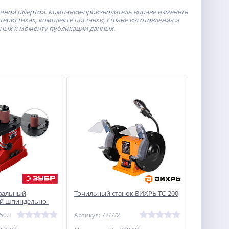
ичной офертой.
Компания-производитель
вправе изменять
ристиках, комплекте поставки, стране изготовления и
пных к моменту публикации данных.
вальный
Точильный станок ВИХРЬ ТС-200
й шпиндельно-
стольный,
650Л
Артикул: 72/7/2
я «МАСТЕР» ЗУБР