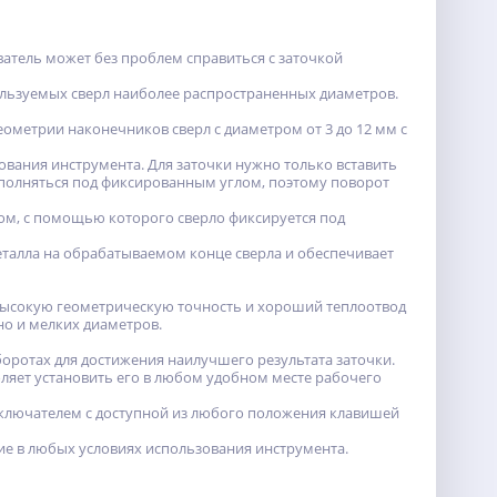
атель может без проблем справиться с заточкой
льзуемых сверл наиболее распространенных диаметров.
ометрии наконечников сверл с диаметром от 3 до 12 мм с
вания инструмента. Для заточки нужно только вставить
выполняться под фиксированным углом, поэтому поворот
м, с помощью которого сверло фиксируется под
еталла на обрабатываемом конце сверла и обеспечивает
 высокую геометрическую точность и хороший теплоотвод
но и мелких диаметров.
боротах для достижения наилучшего результата заточки.
ляет установить его в любом удобном месте рабочего
ыключателем с доступной из любого положения клавишей
е в любых условиях использования инструмента.