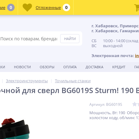
0
0
ние
Отложенные
г. Хабаровск, Приморс
г. Хабаровск, Гамарни
СБ 10:00 - 14:00 (склад
ВС выходной
Электронная почта:
i
ДКИ
НОВОСТИ
ОБЗОРЫ
ОПЛАТА
ДОСТАВКА
КРЕДИТ
ГА
Электроинструменты
Точильные станки
чной для сверл BG6019S Sturm! 190 В
Артикул: BG6019S
Мощность, Вт: 190 Обор
холостом ходу, об/мин: 1