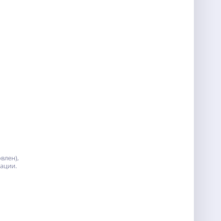
влен),
тации.