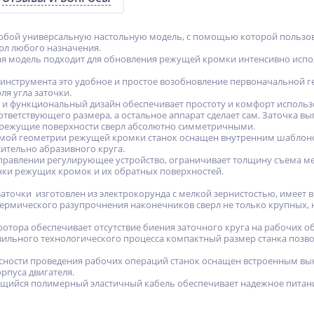
собой универсальную настольную модель, с помощью которой пользов
рл любого назначения.
я модель подходит для обновления режущей кромки интенсивно испо
инструмента это удобное и простое возобновление первоначальной ге
я угла заточки.
и функциональный дизайн обеспечивает простоту и комфорт использо
оответствующего размера, а остальное аппарат сделает сам. Заточка 
а режущие поверхности сверл абсолютно симметричными.
емой геометрии режущей кромки станок оснащен внутренним шаблоно
ительно абразивного круга.
управлении регулирующее устройство, ограничивает толщину съема м
ки режущих кромок и их обратных поверхностей.
заточки изготовлен из электрокорунда с мелкой зернистостью, имеет
ермического разупрочнения наконечников сверл не только крупных, 
ротора обеспечивает отсутствие биения заточного круга на рабочих о
ильного технологического процесса компактный размер станка позво
асности проведения рабочих операций станок оснащен встроенным в
рпуса двигателя.
щийся полимерный эластичный кабель обеспечивает надежное питани