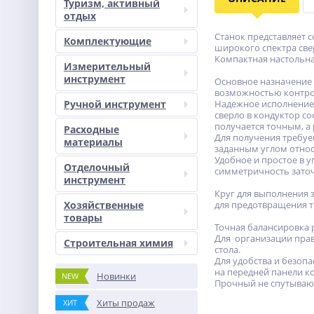
Туризм, активный
отдых
Станок представляет 
Комплектующие
широкого спектра све
Компактная настольна
Измерительный
инструмент
Основное назначение 
возможностью контрол
Ручной инструмент
Надежное исполнение 
сверло в кондуктор с
получается точным, 
Расходные
Для получения требу
материалы
заданным углом относ
Удобное и простое в 
Отделочный
симметричность заточ
инструмент
Круг для выполнения 
Хозяйственные
для предотвращения т
товары
Точная балансировка 
Для организации прав
Строительная химия
стола.
Для удобства и безоп
на передней панели ко
Новинки
NEW
Прочный не спутываю
Хиты продаж
ХИТ