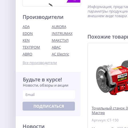
Информация, представ
параметры продукции 
внешнем виде товара 
Производители
ADA
AURORA
EDON
INSTRUMAX
Похожие това
KEN
МАКСТУЛ
ТЕХПРОМ
ABAC
Затирочная машина TOR
S-60
ABRO
AC Electric
66 714
Все производители
руб.
Будьте в курсе!
%
Новости, обзоры и акции
ПОДПИСАТЬСЯ
Точильный станок З
Мастер
Артикул: СТ-150
Новости
Лобзик акк. Greenworks