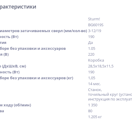
арактеристики
Sturm!
BG6019S
диаметров затачиваемых сверл (мм/кол-во)
3-12/19
ость (Вт)
190
тия
Да
боре без упаковки и аксессуаров
1.05
 (В)
220
Коробка
е (ДхШхВ, см)
28,5x18,5x11,5
ость (Вт)
190
боре без упаковки и аксессуаров (кг)
1,05
14 мес.
Станок,
точильный круг (устано
инструкция по эксплуа
м ходу (об/мин)
1 350
ва
80
1.205 кг