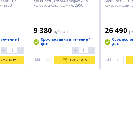
бороты на
Мощность, Вт: 500 Обороты на
Мощность, Вт: 
н: 2950
холостом ходу, об/мин: 2950
холостом ходу, 
9 380
26 490
руб.
за 1
ру
 течение 1
Срок поставки в течение 1
Срок поста
дня
дня
-
+
-
+
 КОРЗИНУ
В КОРЗИНУ