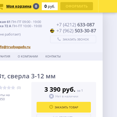
0
Моя корзина
0
ОФОРМИТЬ
руб.
кая 61
ПН-ПТ 09:00 - 19:00
+7 (4212)
633-087
ка 72 А
ПН-ПТ 10:00 - 19:00
+7 (962)
503-30-87
 не работает)
ЗАКАЗАТЬ ЗВОНОК
nfo@trudyagadv.ru
РАНТИЯ
О КОМПАНИИ
КОНТАКТЫ
т, сверла 3-12 мм
3 390 руб.
(0)
за 1
оты на
Нет в наличии
350
ЗАКАЗАТЬ ТОВАР