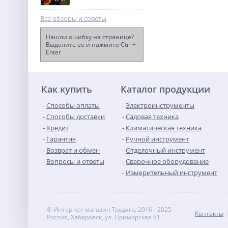
Все обзоры и советы
Нашли ошибку на странице?
Выделите её и нажмите Ctrl +
Enter
Нейлер акк. Greenworks
GD24BN, 24V, б/щет,100 уд/
мин, гвозди 18GA,
21 490
LED,1х2Ач,ЗУ,кор
руб.
(3400707CUA)
Как купить
Каталог продукции
Способы оплаты
Электроинструменты
Способы доставки
Садовая техника
Кредит
Климатическая техника
Гарантия
Ручной инструмент
Возврат и обмен
Отделочный инструмент
Вопросы и ответы
Сварочное оборудование
Измерительный инструмент
© Интернет-магазин Трудяга, 2016 - 2025
Контакты
Россия, Хабаровск, ул. Приморская 61