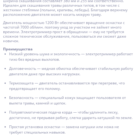
ширина скашивания составляет 380 мм и 255 мм соответственно.
Идеален для скашивания травы различных типов, в том числе с
жесткими стеблями (полыни, крапивы, лебеды). Благодаря верхнему
расположению двигателя может косить мокрую траву.
Двигатель мощностью 1200 Вт обеспечивает вращение оснастки с
частотой 7000 об/мин. поэтому уход за участком не займет много
времени. Электротриммер прост в обращении — ему не требуется
сложное техническое обслуживание, пользоваться им сможет даже
новичок.
Преимущества
Низкий уровень шума и экологичность — электротриммер работает
тихо без вредных выхлопов.
Долговечность — медная обмотка обеспечивает стабильную работу
двигателя даже при высоких нагрузках.
Термозащита — двигатель останавливается при перегреве, что
предотвращает его поломку.
Безопасность — специальный кожух защищает пользователя от
вылета травы, камней и щепок.
Полуавтоматическая подача корда — чтобы удлинить леску,
достаточно, не прерывая работу, слегка ударить катушкой по земле.
Простая установка оснастки — замена катушки или ножа не
требует специальных навыков.