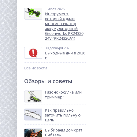
л
1 июля 2026
28 606
Инструмент,
руб.
который ждали
многие: секатор
аккумуляторный
%
Greenworks PR24320,
24V (PR24320A1)
30 декабря 2025
Выходные дни в 2026
г.
Все новости
Обзоры и советы
Бензиновый генератор
Samsan R5500D
Газонокосилка или
триммер?
99 990
руб.
Как правильно
заточить пильную
%
цепь
Выбираем домкрат
СибТаль.