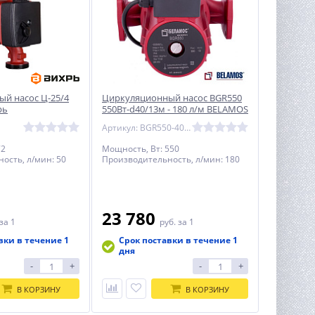
й насос Ц-25/4
Циркуляционный насос BGR550
рь
550Вт-d40/13м - 180 л/м BELAMOS
Артикул: BGR550-40/13
72
Мощность, Вт: 550
ость, л/мин: 50
Производительность, л/мин: 180
23 780
за 1
руб.
за 1
вки в течение 1
Срок поставки в течение 1
дня
-
+
-
+
В КОРЗИНУ
В КОРЗИНУ