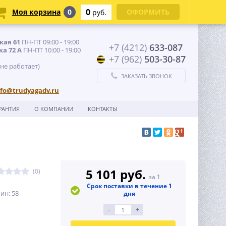
0
Моя корзина
0
ОФОРМИТЬ
руб.
кая 61
ПН-ПТ 09:00 - 19:00
+7 (4212)
633-087
ка 72 А
ПН-ПТ 10:00 - 19:00
+7 (962)
503-30-87
 не работает)
ЗАКАЗАТЬ ЗВОНОК
nfo@trudyagadv.ru
РАНТИЯ
О КОМПАНИИ
КОНТАКТЫ
5 101 руб.
(0)
за 1
Срок поставки в течение 1
ин: 58
дня
-
+