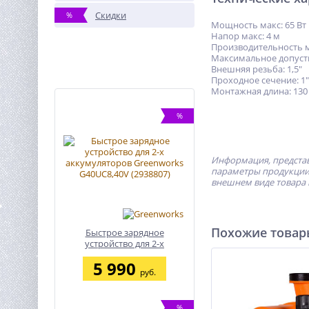
Скидки
%
Мощность макс: 65 Вт
Напор макс: 4 м
Производительность м
Максимальное допусти
Внешняя резьба: 1,5"
Проходное сечение: 1"
Монтажная длина: 130
%
Информация, представ
параметры продукции 
внешнем виде товара 
Похожие това
Быстрое зарядное
устройство для 2-х
аккумуляторов Greenworks
5 990
G40UC8,40V (2938807)
руб.
%