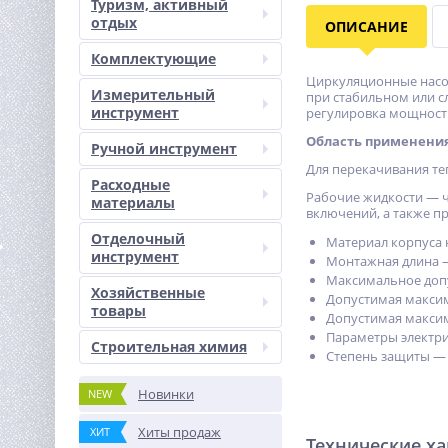
Туризм, активный
отдых
ОПИСАНИЕ
Комплектующие
Циркуляционные насо
Измерительный
при стабильном или с
инструмент
регулировка мощност
Область применени
Ручной инструмент
Для перекачивания те
Расходные
Рабочие жидкости — ч
материалы
включений, а также п
Отделочный
Материал корпуса 
инструмент
Монтажная длина 
Максимальное допу
Хозяйственные
Допустимая максим
товары
Допустимая макси
Параметры электри
Строительная химия
Степень защиты — 
Новинки
NEW
Хиты продаж
ХИТ
Технические х