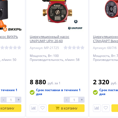
асос ВИХРЬ
Циркуляционный насос
Циркуляционны
UNIPUMP UPH 20-60
СТАНДАРТ Вих
Артикул: MP-21725
Артикул: 68/7/6
Мощность, Вт: 100
Мощность, Вт: 
 л/мин: 50
Производительность, л/мин: 58
Производительн
8 880
2 320
руб.
за 1
руб.
 течение 1
Срок поставки в течение 1
Срок поста
дня
дня
-
+
-
+
 КОРЗИНУ
В КОРЗИНУ