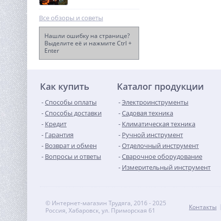
Все обзоры и советы
Нашли ошибку на странице?
Выделите её и нажмите Ctrl +
Enter
Угловая шлифовальная
машина KRESS KU701, 760
Вт, 115/125 мм
4 890
руб.
Как купить
Каталог продукции
Способы оплаты
Электроинструменты
Способы доставки
Садовая техника
Кредит
Климатическая техника
Гарантия
Ручной инструмент
Возврат и обмен
Отделочный инструмент
Вопросы и ответы
Сварочное оборудование
Измерительный инструмент
© Интернет-магазин Трудяга, 2016 - 2025
Контакты
Россия, Хабаровск, ул. Приморская 61