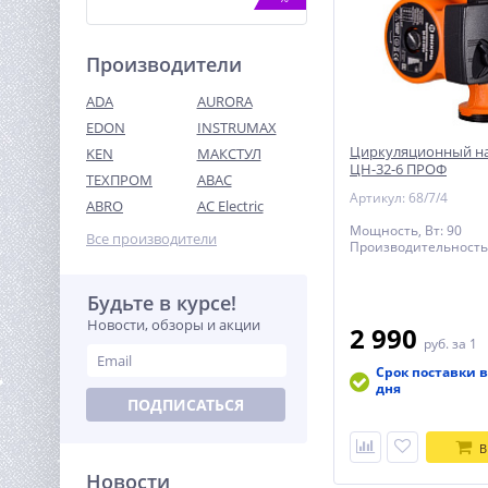
Производители
ADA
AURORA
EDON
INSTRUMAX
Циркуляционный н
KEN
МАКСТУЛ
ЦН-32-6 ПРОФ
ТЕХПРОМ
ABAC
Швонарезчик TOR CC-450
Артикул: 68/7/4
(Honda)
ABRO
AC Electric
127 705
Мощность, Вт: 90
Все производители
руб.
Производительность,
Будьте в курсе!
%
Новости, обзоры и акции
2 990
руб.
за 1
Срок поставки в
дня
ПОДПИСАТЬСЯ
В
Новости
Бетоносмеситель TOR 220