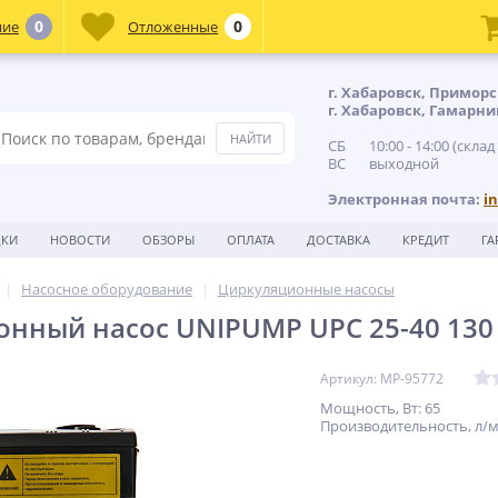
0
0
ние
Отложенные
г. Хабаровск, Приморс
г. Хабаровск, Гамарни
СБ 10:00 - 14:00 (склад
ВС выходной
Электронная почта:
i
ДКИ
НОВОСТИ
ОБЗОРЫ
ОПЛАТА
ДОСТАВКА
КРЕДИТ
ГА
Насосное оборудование
Циркуляционные насосы
нный насос UNIPUMP UPC 25-40 130
Артикул: MP-95772
Мощность, Вт: 65
Производительность, л/м