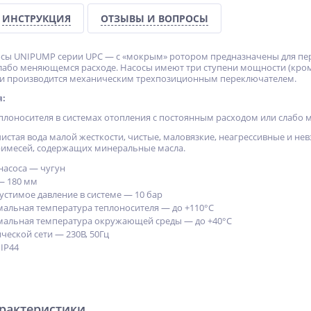
ИНСТРУКЦИЯ
ОТЗЫВЫ И ВОПРОСЫ
сы UNIPUMP серии UPC — с «мокрым» ротором предназначены для пер
лабо меняющемся расходе. Насосы имеют три ступени мощности (кроме м
и производится механическим трехпозиционным переключателем.
я:
плоносителя в системах отопления с постоянным расходом или слабо
истая вода малой жесткости, чистые, маловязкие, неагрессивные и н
римесей, содержащих минеральные масла.
насоса — чугун
— 180 мм
стимое давление в системе — 10 бар
альная температура теплоносителя — до +110°С
мальная температура окружающей среды — до +40°С
ческой сети — 230В, 50Гц
IP44
арактеристики