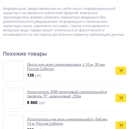
Информация, представленная на сайте носит информационный
характер и не является публичной офертой.
Компания-
производитель
вправе изменять параметры продукции без
дополнительного уведомления. Информация о технических
характеристиках, комплекте поставки, стране изготовления и
внешнем виде товара может отличаться от фактической и
основывается на последних доступных к моменту публикации данных.
Похожие товары
Лента для окон самоклеящаяся, L 10 м, 30 мм,
Россия Сибртех
120
руб.
Уплотнитель ЗУБР резиновый самоклеящийся
профиль ″P″, коричневый, 250м
8 860
руб.
Уплотнитель для окон самоклеящийся, 8х8 мм,
14 м, Россия Сибртех