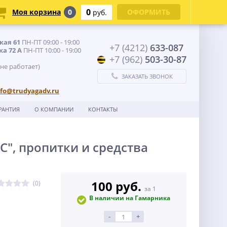
0
Моя корзина
0
ОФОРМИТЬ
руб.
кая 61
ПН-ПТ 09:00 - 19:00
+7 (4212)
633-087
ка 72 А
ПН-ПТ 10:00 - 19:00
+7 (962)
503-30-87
 не работает)
ЗАКАЗАТЬ ЗВОНОК
nfo@trudyagadv.ru
РАНТИЯ
О КОМПАНИИ
КОНТАКТЫ
, пропитки и средства
100 руб.
(0)
за 1
В наличии на Гамарника
-
+