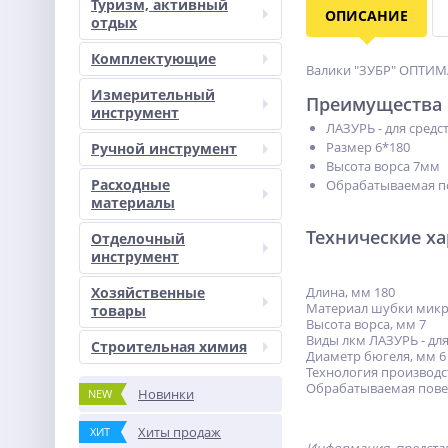
Туризм, активный
ОПИСАНИЕ
отдых
Комплектующие
Валики ″ЗУБР″ ОПТИМ
Измерительный
Преимущества
инструмент
ЛАЗУРЬ - для средс
Размер 6*180
Ручной инструмент
Высота ворса 7мм
Расходные
Обрабатываемая по
материалы
Технические х
Отделочный
инструмент
Хозяйственные
Длина, мм 180
Материал шубки мик
товары
Высота ворса, мм 7
Виды лкм ЛАЗУРЬ - дл
Строительная химия
Диаметр бюгеля, мм 6
Технология производс
Обрабатываемая пове
Новинки
NEW
Хиты продаж
ХИТ