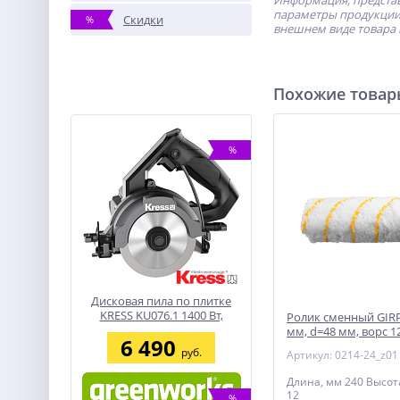
Информация, представ
параметры продукции 
Скидки
%
внешнем виде товара 
Похожие това
%
Дисковая пила по плитке
KRESS KU076.1 1400 Вт,
Ролик сменный GIRP
коробка
мм, d=48 мм, ворс 1
6 490
d=8 мм, STAYER
руб.
Артикул: 0214-24_z01
Длина, мм 240 Высот
12
%