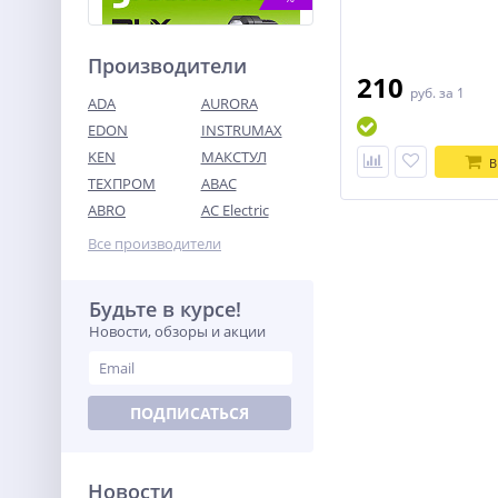
Производители
210
руб.
за 1
ADA
AURORA
EDON
INSTRUMAX
KEN
МАКСТУЛ
В
ТЕХПРОМ
ABAC
Рабочий LED-фонарь акк.
Greenworks G24SL200, 24V,
ABRO
AC Electric
200 лм, скоба, без АКБ и ЗУ
1 490
(3502407)
Все производители
руб.
Будьте в курсе!
%
Новости, обзоры и акции
ПОДПИСАТЬСЯ
Новости
Цепная пила