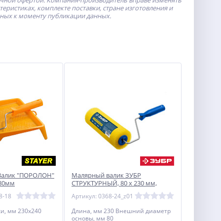
ичной офертой.
Компания-производитель
вправе изменять
ристиках, комплекте поставки, стране изготовления и
пных к моменту публикации данных.
 Валик ″ПОРОЛОН″
Малярный валик ЗУБР
180мм
СТРУКТУРНЫЙ, 80 х 230 мм,
бюгель 6 мм
8-18
Артикул: 0368-24_z01
и, мм 230х240
Длина, мм 230 Внешний диаметр
основы, мм 80