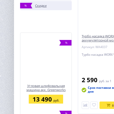
Скидки
%
Турбо насадка WORX
аккумуляторной мо
%
высокого давления
Артикул: WA4037
Турбо насадка WORX
2 590
руб.
за 1
Угловая шлифовальная
Срок поставки в
машина акк. Greenworks
дня
GD24AG, 24V, б/щет, 125
13 490
мм, 10500 об/мин,1x4Ач,ЗУ
руб.
В
%