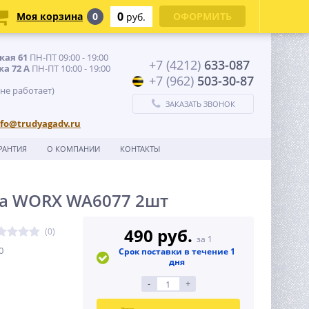
0
Моя корзина
0
ОФОРМИТЬ
руб.
кая 61
ПН-ПТ 09:00 - 19:00
+7 (4212)
633-087
ка 72 А
ПН-ПТ 10:00 - 19:00
+7 (962)
503-30-87
 не работает)
ЗАКАЗАТЬ ЗВОНОК
nfo@trudyagadv.ru
РАНТИЯ
О КОМПАНИИ
КОНТАКТЫ
са WORX WA6077 2шт
490 руб.
(0)
за 1
0
Срок поставки в течение 1
дня
-
+