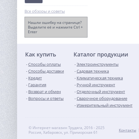
Все обзоры и советы
Нашли ошибку на странице?
Выделите её и нажмите Ctrl +
Enter
Виброплита TOR C-50(R)
40 530
руб.
Как купить
Каталог продукции
Способы оплаты
Электроинструменты
Способы доставки
Садовая техника
Кредит
Климатическая техника
Гарантия
Ручной инструмент
Возврат и обмен
Отделочный инструмент
Вопросы и ответы
Сварочное оборудование
Измерительный инструмент
© Интернет-магазин Трудяга, 2016 - 2025
Контакты
Россия, Хабаровск, ул. Приморская 61