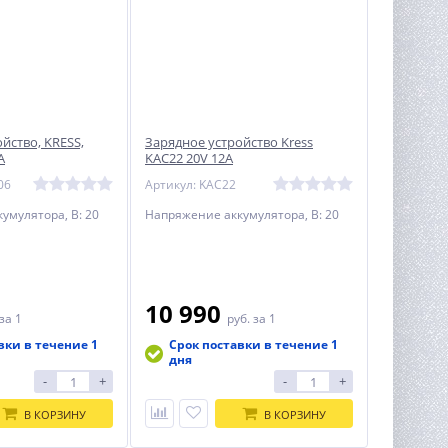
йство, KRESS,
Зарядное устройство Kress
A
KAC22 20V 12A
06
Артикул: KAC22
умулятора, В: 20
Напряжение аккумулятора, В: 20
10 990
за 1
руб.
за 1
вки в течение 1
Срок поставки в течение 1
дня
-
+
-
+
В КОРЗИНУ
В КОРЗИНУ