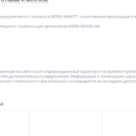
ккумуляторного пылесоса WORX WA6077– качественная фильтрация и в
яторного пылесоса для автомобиля WORX WX030 20V
ленная на сайте носит информационный характер и не является публ
без дополнительного уведомления. Информация о технических характе
может отличаться от фактической и основывается на последних досту
ры