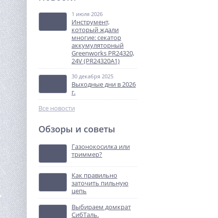
высокого давления
Greenworks 1800 Вт, 140
1 июля 2026
13 990
бар 5106707
Инструмент,
руб.
который ждали
многие: секатор
аккумуляторный
%
Greenworks PR24320,
24V (PR24320A1)
30 декабря 2025
Выходные дни в 2026
г.
Все новости
Обзоры и советы
Аккумуляторный триммер
Huter GET-28Li
Газонокосилка или
триммер?
6 400
руб.
Как правильно
заточить пильную
%
цепь
Выбираем домкрат
СибТаль.