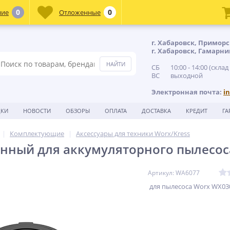
0
0
ние
Отложенные
г. Хабаровск, Приморс
г. Хабаровск, Гамарни
СБ 10:00 - 14:00 (склад
ВС выходной
Электронная почта:
i
ДКИ
НОВОСТИ
ОБЗОРЫ
ОПЛАТА
ДОСТАВКА
КРЕДИТ
ГА
Комплектующие
Аксессуары для техники Worx/Kress
нный для аккумуляторного пылесо
Артикул: WA6077
для пылесоса Worx WX03