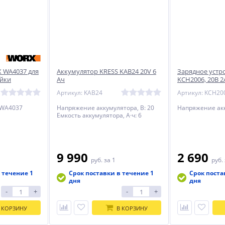
 WA4037 для
Аккумулятор KRESS KAB24 20V 6
Зарядное устро
йки
Ач
KCH2006, 20В 2
Артикул: KAB24
Артикул: KCH20
 WA4037
Напряжение аккумулятора, В: 20
Напряжение акк
Емкость аккумулятора, А·ч: 6
9 990
2 690
руб.
за 1
руб.
 течение 1
Срок поставки в течение 1
Срок поста
дня
дня
-
+
-
+
 КОРЗИНУ
В КОРЗИНУ