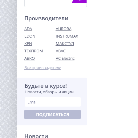
Производители
ADA
AURORA
EDON
INSTRUMAX
KEN
МАКСТУЛ
ТЕХПРОМ
ABAC
Штабелер самоходный 1,0
т 3,5 м XILIN CDD10R-E
ABRO
AC Electric
(сопровождаемый)
403 010
Все производители
руб.
Будьте в курсе!
%
Новости, обзоры и акции
ПОДПИСАТЬСЯ
Новости
Электрическая мойка