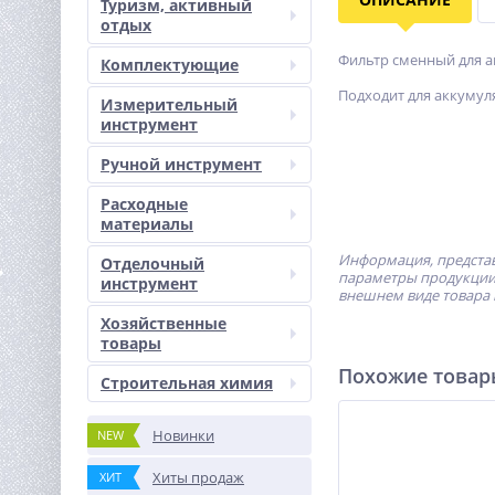
Туризм, активный
отдых
Фильтр сменный для а
Комплектующие
Подходит для аккумул
Измерительный
инструмент
Ручной инструмент
Расходные
материалы
Информация, представ
Отделочный
параметры продукции 
инструмент
внешнем виде товара 
Хозяйственные
товары
Похожие това
Строительная химия
Новинки
NEW
Хиты продаж
ХИТ