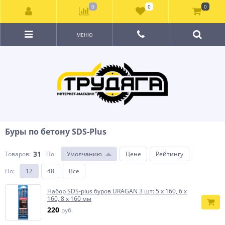
0
0
0
МЕНЮ
Буры по бетону SDS-Plus
31
Товаров:
По
:
Умолчанию
Цене
Рейтингу
По
:
12
48
Все
Набор SDS-plus буров URAGAN 3 шт: 5 х 160, 6 х
160, 8 х 160 мм
220
руб.