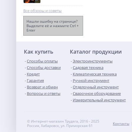
Все обзоры и советы
Нашли ошибку на странице?
Выделите её и нажмите Ctrl +
Enter
Цепная пила
аккумуляторная
Greenworks GD40CS18, 40V,
21 990
40 см, бесщет, до 1,8 КВт, с
руб.
1хАКБ 4Ач и ЗУ
Как купить
Каталог продукции
Способы оплаты
Электроинструменты
Способы доставки
Садовая техника
Кредит
Климатическая техника
Гарантия
Ручной инструмент
Возврат и обмен
Отделочный инструмент
Вопросы и ответы
Сварочное оборудование
Измерительный инструмент
© Интернет-магазин Трудяга, 2016 - 2025
Контакты
Россия, Хабаровск, ул. Приморская 61