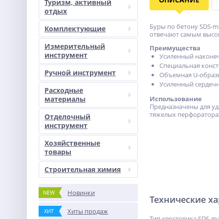
Туризм, активный
отдых
Буры по бетону SDS-m
Комплектующие
отвечают самым высок
Измерительный
Преимущества
инструмент
Усиленный наконеч
Специальная конст
Ручной инструмент
Объемная U-образн
Усиленный сердечн
Расходные
материалы
Использование
Предназначены для уда
тяжелых перфоратора
Отделочный
инструмент
Хозяйственные
товары
Строительная химия
Новинки
NEW
Технические х
Хиты продаж
ХИТ
Тип хвостовика SDS-m