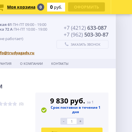
0
Моя корзина
0
ОФОРМИТЬ
руб.
кая 61
ПН-ПТ 09:00 - 19:00
+7 (4212)
633-087
ка 72 А
ПН-ПТ 10:00 - 19:00
+7 (962)
503-30-87
 не работает)
ЗАКАЗАТЬ ЗВОНОК
nfo@trudyagadv.ru
РАНТИЯ
О КОМПАНИИ
КОНТАКТЫ
м
9 830 руб.
за 1
(0)
Срок поставки в течение 1
дня
-
+