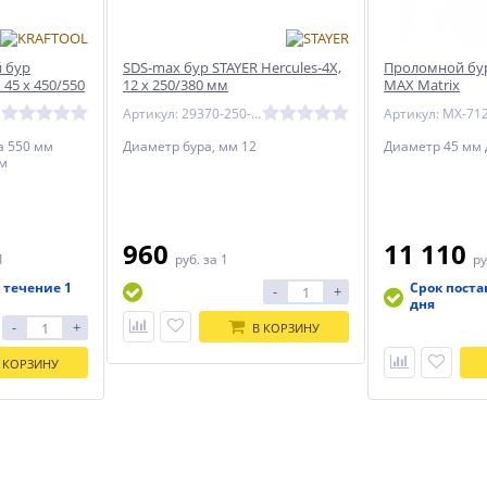
 бур
SDS-max бур STAYER Hercules-4Х,
Проломной бур,
45 х 450/550
12 x 250/380 мм
MAX Matrix
Артикул: 29370-250-12
Артикул: MX-71
а 550 мм
Диаметр бура, мм 12
Диаметр 45 мм 
мм
960
11 110
1
руб.
за 1
ру
 течение 1
Срок поста
-
+
дня
-
+
В КОРЗИНУ
 КОРЗИНУ