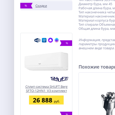
Диаметр бура, мм 45
Скидки
%
Рабочая длина бура, 
Тип наконечника чет
Материал наконечник
Материал корпуса бур
Тип спирали Объемна
Общая длина бура, мм
Информация, представ
%
параметры продукции 
внешнем виде товара 
Похожие това
Сплит-система SHUFT Berg
SFTO-12HN1_V3 комплект
26 888
руб.
%