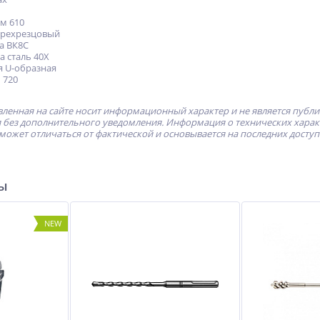
мм 610
ырехрезцовый
а ВК8С
а сталь 40Х
я U-образная
 720
ленная на сайте носит информационный характер и не является публ
без дополнительного уведомления. Информация о технических характе
может отличаться от фактической и основывается на последних досту
ры
NEW