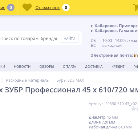
0
0
ние
Отложенные
г. Хабаровск, Приморс
г. Хабаровск, Гамарни
СБ 10:00 - 14:00 (склад
ВС выходной
Электронная почта:
i
ДКИ
НОВОСТИ
ОБЗОРЫ
ОПЛАТА
ДОСТАВКА
КРЕДИТ
ГА
Расходные материалы
Буры SDS MAX
x ЗУБР Профессионал 45 x 610/720 м
Артикул: 29350-610-45_z02
Диаметр 45 мм
Длина 720 мм
Рабочая длина 610 мм