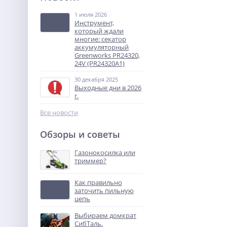
т 2,5 м TOR IWS15S-2500
(сопровождаемый)
1 июля 2026
212 500
Инструмент,
руб.
который ждали
многие: секатор
аккумуляторный
%
Greenworks PR24320,
24V (PR24320A1)
30 декабря 2025
Выходные дни в 2026
г.
Все новости
Обзоры и советы
Садовые ножницы
аккумуляторные
Газонокосилка или
Greenworks G3,6GS, 3,6V, 2
триммер?
4 990
Aч и телескопической
руб.
ручкой (1600207)
Как правильно
заточить пильную
%
цепь
Выбираем домкрат
СибТаль.