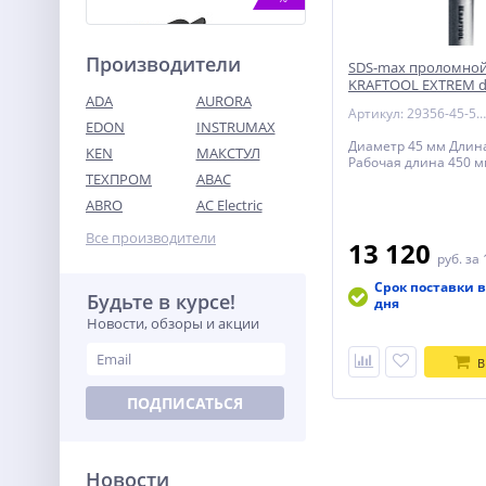
Производители
SDS-max проломной
KRAFTOOL EXTREM d 
ADA
AURORA
мм
Артикул: 29356-45-550
EDON
INSTRUMAX
Диаметр 45 мм Длин
KEN
МАКСТУЛ
Рабочая длина 450 
ТЕХПРОМ
ABAC
Цепная пила
аккумуляторная WORX
ABRO
AC Electric
WG384E.9,40В, 35 см,
25 990
бесщеточная, без АКБ и ЗУ
Все производители
руб.
13 120
руб.
за 
Срок поставки в
Будьте в курсе!
%
дня
Новости, обзоры и акции
В
ПОДПИСАТЬСЯ
Новости
Штабелер самоходный 1,5