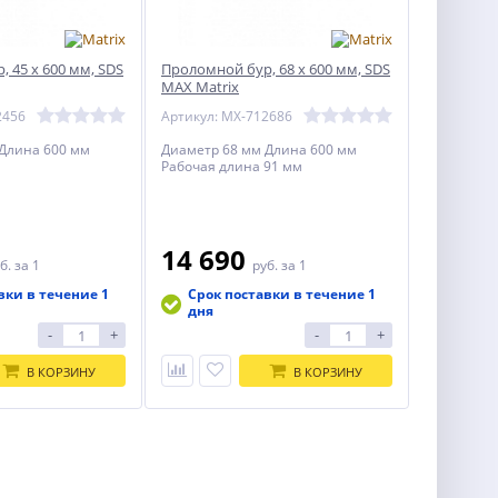
 45 х 600 мм, SDS
Проломной бур, 68 х 600 мм, SDS
MAX Matrix
2456
Артикул: MX-712686
Длина 600 мм
Диаметр 68 мм Длина 600 мм
Рабочая длина 91 мм
14 690
б.
за 1
руб.
за 1
вки в течение 1
Срок поставки в течение 1
дня
-
+
-
+
В КОРЗИНУ
В КОРЗИНУ