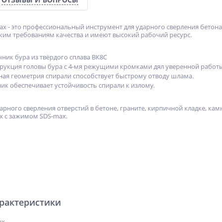
ax - это профессиональный инструмент для ударного сверления бето
им требованиям качества и имеют высокий рабочий ресурс.
ник бура из твёрдого сплава ВК8С
рукция головы бура с 4-мя режущими кромками дял уверенной работ
ая геометрия спирали способствует быстрому отводу шлама.
ик обеспечивает устойчивость спирали к излому.
рного сверления отверстий в бетоне, граните, кирпичной кладке, камн
х с зажимом SDS-max.
арактеристики
ax