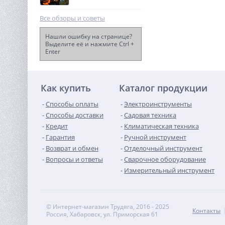
Все обзоры и советы
Нашли ошибку на странице?
Выделите её и нажмите Ctrl +
Enter
Степлер аккумуляторный
WORX WX843, 20В, 2Ач х1,
ЗУ 2А, кейс
12 990
руб.
Как купить
Каталог продукции
Способы оплаты
Электроинструменты
Способы доставки
Садовая техника
Кредит
Климатическая техника
Гарантия
Ручной инструмент
Возврат и обмен
Отделочный инструмент
Вопросы и ответы
Сварочное оборудование
Измерительный инструмент
© Интернет-магазин Трудяга, 2016 - 2025
Контакты
Россия, Хабаровск, ул. Приморская 61