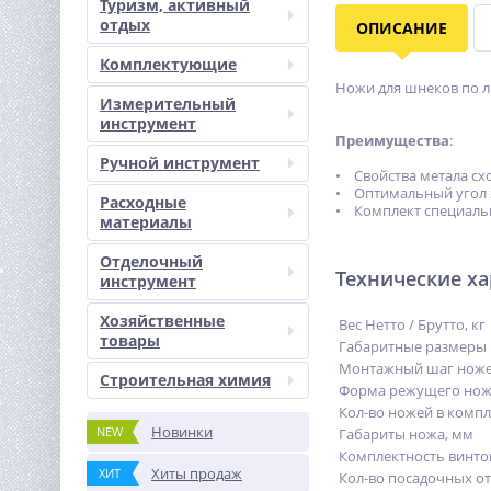
Туризм, активный
отдых
ОПИСАНИЕ
Комплектующие
Ножи для шнеков по л
Измерительный
инструмент
Преимущества
:
Ручной инструмент
• Свойства метала сх
• Оптимальный угол з
Расходные
• Комплект специаль
материалы
Отделочный
Технические х
инструмент
Хозяйственные
Вес Нетто / Брутто, кг
товары
Габаритные размеры 
Монтажный шаг ноже
Строительная химия
Форма режущего но
Кол-во ножей в компл
Новинки
NEW
Габариты ножа, мм
Комплектность винто
Хиты продаж
ХИТ
Кол-во посадочных от