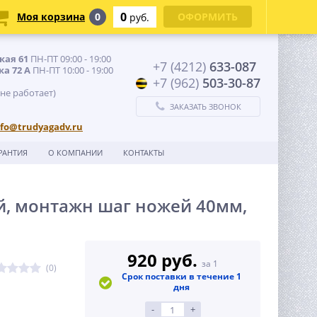
0
Моя корзина
0
ОФОРМИТЬ
руб.
кая 61
ПН-ПТ 09:00 - 19:00
+7 (4212)
633-087
ка 72 А
ПН-ПТ 10:00 - 19:00
+7 (962)
503-30-87
 не работает)
ЗАКАЗАТЬ ЗВОНОК
nfo@trudyagadv.ru
РАНТИЯ
О КОМПАНИИ
КОНТАКТЫ
ой, монтажн шаг ножей 40мм,
920 руб.
за 1
(0)
Срок поставки в течение 1
дня
-
+