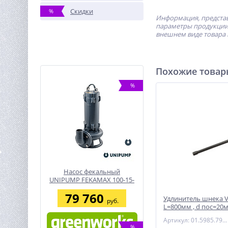
Скидки
%
Информация, представ
параметры продукции 
внешнем виде товара 
Похожие това
%
Насос фекальный
UNIPUMP FEKAMAX 100-15-
7,5
79 760
Удлинитель шнека V
руб.
L=800мм , d пос=20
Артикул: 01.5985.7990
%