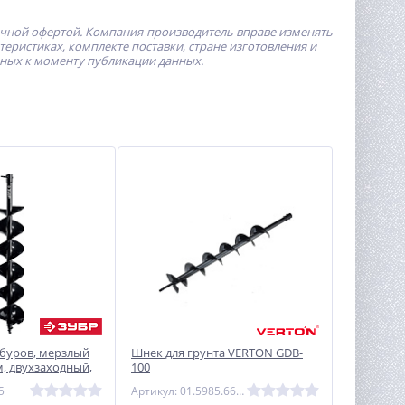
ичной офертой.
Компания-производитель
вправе изменять
ристиках, комплекте поставки, стране изготовления и
пных к моменту публикации данных.
буров, мерзлый
Шнек для грунта VERTON GDB-
м, двухзаходный,
100
5
Артикул: 01.5985.6672