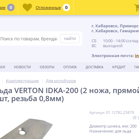
0
0
ние
Отложенные
г. Хабаровск, Приморс
г. Хабаровск, Гамарни
СБ 10:00 - 14:00 (склад
ВС выходной
Электронная почта:
i
ДКИ
НОВОСТИ
ОБЗОРЫ
ОПЛАТА
ДОСТАВКА
КРЕДИТ
ГА
Комплектующие
Для мотобуров
ьда VERTON IDKA-200 (2 ножа, прям
шт, резьба 0,8мм)
Артикул: 01.12782.25879
Диаметр шнека, мм: 200
Назначение: для льда