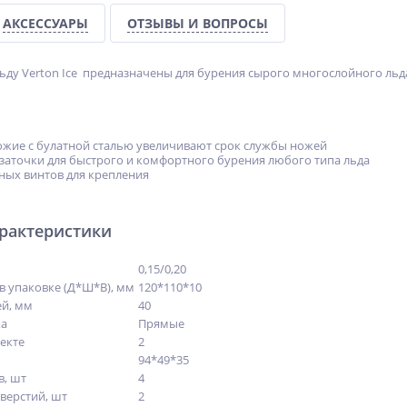
АКСЕССУАРЫ
ОТЗЫВЫ И ВОПРОСЫ
ьду Verton Ice предназначены для бурения сырого многослойного льда
ожие с булатной сталью увеличивают срок службы ножей
аточки для быстрого и комфортного бурения любого типа льда
ных винтов для крепления
арактеристики
0,15/0,20
в упаковке (Д*Ш*В), мм
120*110*10
й, мм
40
жа
Прямые
екте
2
94*49*35
в, шт
4
верстий, шт
2