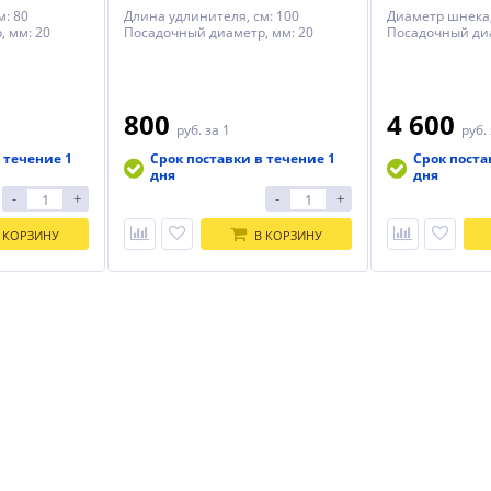
м: 80
Длина удлинителя, см: 100
Диаметр шнека,
 мм: 20
Посадочный диаметр, мм: 20
Посадочный диа
800
4 600
руб.
за 1
руб.
 течение 1
Срок поставки в течение 1
Срок поста
дня
дня
-
+
-
+
 КОРЗИНУ
В КОРЗИНУ