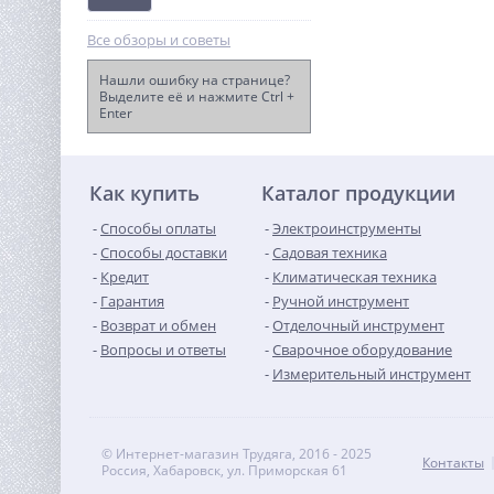
Все обзоры и советы
Нашли ошибку на странице?
Выделите её и нажмите Ctrl +
Enter
Швонарезчик TOR CC-300
(Honda)
75 016
руб.
Как купить
Каталог продукции
Способы оплаты
Электроинструменты
Способы доставки
Садовая техника
Кредит
Климатическая техника
Гарантия
Ручной инструмент
Возврат и обмен
Отделочный инструмент
Вопросы и ответы
Сварочное оборудование
Измерительный инструмент
© Интернет-магазин Трудяга, 2016 - 2025
Контакты
Россия, Хабаровск, ул. Приморская 61