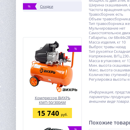
Мощность двигатея, В
Ширина скашивания, 
Скидки
%
Частота вращения шпи
Травосборник есть
Объем травосборника,
Тип травосборника же
Мульчирование нет
Самостоятельное дви
Габариты, см 68x44x28
Масса изделия, кг 10
Выброс травы назад
%
Тип рукоятки Складна
Напряжение, В/Гц 230 
Масса в упаковке, кг 1
Мин. высота скашиван
Макс. высота скашива
Количество ступеней 
Регулировка высоты 
Информация, представ
параметры продукции 
Компрессор ВИХРЬ
внешнем виде товара 
КМП-50/300АМ
15 740
руб.
Похожие това
%