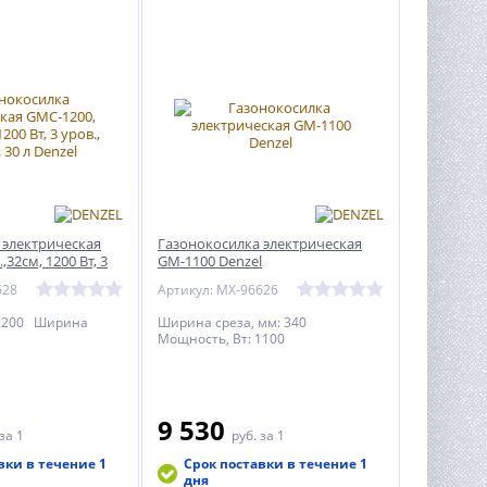
 электрическая
Газонокосилка электрическая
32см, 1200 Вт, 3
GM-1100 Denzel
 30 л Denzel
628
Артикул: MX-96626
 1200 Ширина
Ширина среза, мм: 340
Мощность, Вт: 1100
9 530
за 1
руб.
за 1
вки в течение 1
Срок поставки в течение 1
дня