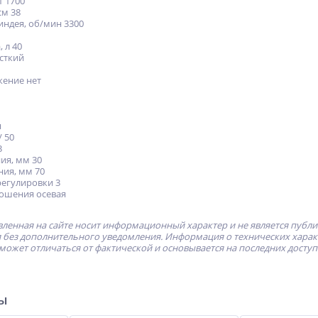
т 1700
см 38
ндея, об/мин 3300
 л 40
сткий
жение нет
я
/ 50
3
ия, мм 30
ния, мм 70
регулировки 3
кошения осевая
ленная на сайте носит информационный характер и не является публ
без дополнительного уведомления. Информация о технических характе
может отличаться от фактической и основывается на последних досту
ры