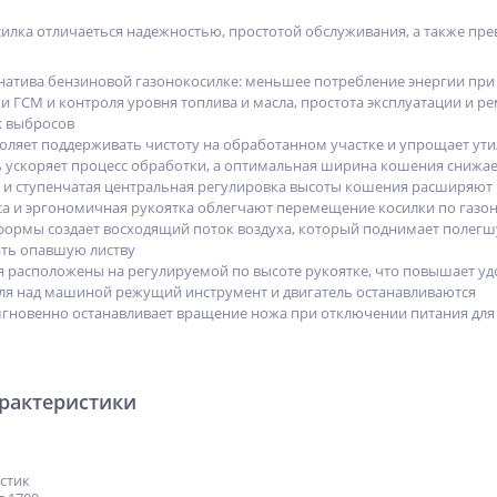
илка отличаеться надежностью, простотой обслуживания, а также пр
натива бензиновой газонокосилке: меньшее потребление энергии при
и ГСМ и контроля уровня топлива и масла, простота эксплуатации и р
х выбросов
оляет поддерживать чистоту на обработанном участке и упрощает ут
ускоряет процесс обработки, а оптимальная ширина кошения снижает 
 и ступенчатая центральная регулировка высоты кошения расширяют
а и эргономичная рукоятка облегчают перемещение косилки по газо
ормы создает восходящий поток воздуха, который поднимает полегшу
ть опавшую листву
 расположены на регулируемой по высоте рукоятке, что повышает уд
ля над машиной режущий инструмент и двигатель останавливаются
мгновенно останавливает вращение ножа при отключении питания дл
арактеристики
стик