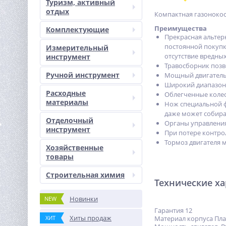
Туризм, активный
отдых
Компактная газонокос
Преимущества
Комплектующие
Прекрасная альтер
постоянной покупк
Измерительный
отсутствие вредны
инструмент
Травосборник позв
Ручной инструмент
Мощный двигатель 
Широкий диапазон
Расходные
Облегченные колес
материалы
Нож специальной ф
даже может собира
Отделочный
Органы управления
инструмент
При потере контро
Тормоз двигателя 
Хозяйственные
товары
Строительная химия
Технические х
Новинки
NEW
Гарантия 12
Хиты продаж
ХИТ
Материал корпуса Пла