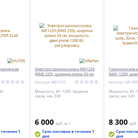
трическая
Электрогазонокосилка ME1233
Газонокосилка
(RME 235), ширина резки 33 см,
GMC-1200, шир.,
мощность двигателя 1200 Вт,
уров., травосб.
Артикул: ME1233
Артикул: MX-96
регулировка
40
Мощность, Вт: 1200 Ширина
Мощность, Вт:
среза, мм: 330
среза, мм: 320
6 000
8 300
руб.
за 1
руб.
 течение 1
Срок поставки в течение 1
Срок поста
дня
дня