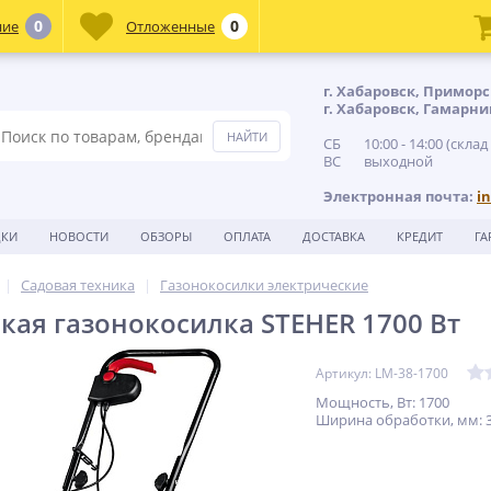
0
0
ние
Отложенные
г. Хабаровск, Приморс
г. Хабаровск, Гамарни
СБ 10:00 - 14:00 (склад
ВС выходной
Электронная почта:
i
ДКИ
НОВОСТИ
ОБЗОРЫ
ОПЛАТА
ДОСТАВКА
КРЕДИТ
ГА
Садовая техника
Газонокосилки электрические
кая газонокосилка STEHER 1700 Вт
Артикул: LM-38-1700
Мощность, Вт: 1700
Ширина обработки, мм: 