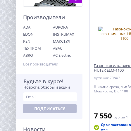
Производители
ADA
AURORA
EDON
INSTRUMAX
KEN
МАКСТУЛ
ТЕХПРОМ
ABAC
Аккумуляторный блок АПИ
4А/ч, 18В, Li-ion
ABRO
AC Electric
ИНТЕРСКОЛ с
4 570
индикатором
Все производители
Газонокосилка элек
руб.
HUTER ELM-1100
Артикул: 70/4/2
Будьте в курсе!
%
Ширина среза, мм: 3
Новости, обзоры и акции
Мощность, Вт: 1100
ПОДПИСАТЬСЯ
7 550
руб.
за 1
Срок поставки в
Новости
дня
Дрель-шуруповерт акк.