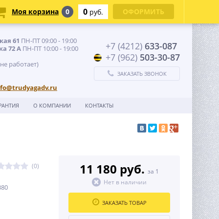
0
Моя корзина
0
ОФОРМИТЬ
руб.
кая 61
ПН-ПТ 09:00 - 19:00
+7 (4212)
633-087
ка 72 А
ПН-ПТ 10:00 - 19:00
+7 (962)
503-30-87
 не работает)
ЗАКАЗАТЬ ЗВОНОК
nfo@trudyagadv.ru
РАНТИЯ
О КОМПАНИИ
КОНТАКТЫ
11 180 руб.
(0)
за 1
Нет в наличии
380
ЗАКАЗАТЬ ТОВАР