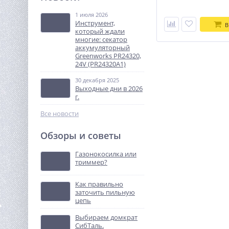
Greenworks DD345, 24V, б/
щет, 27/45
1 июля 2026
8 490
Нм,13мм,1х2Ач,ЗУ,кор
Инструмент,
В
руб.
(3708307CUA)
который ждали
многие: секатор
аккумуляторный
%
Greenworks PR24320,
24V (PR24320A1)
30 декабря 2025
Выходные дни в 2026
г.
Все новости
Обзоры и советы
Виброплита TOR T-90
Honda
Газонокосилка или
триммер?
91 880
руб.
Как правильно
заточить пильную
%
цепь
Выбираем домкрат
СибТаль.