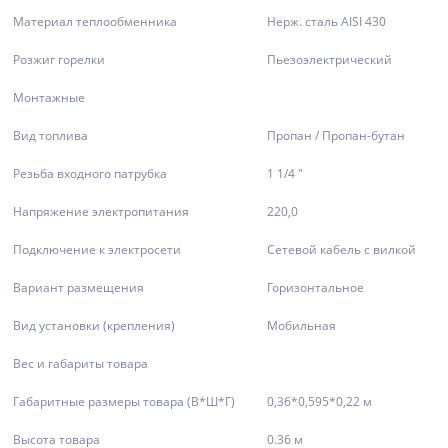
Материал теплообменника
Нерж. сталь AISI 430
Розжиг горелки
Пьезоэлектрический
Монтажные
Вид топлива
Пропан / Пропан-бутан
Резьба входного патрубка
1 1/4 "
Напряжение электропитания
220,0
Подключение к электросети
Сетевой кабель с вилкой
Вариант размещения
Горизонтальное
Вид установки (крепления)
Мобильная
Вес и габариты товара
Габаритные размеры товара (В*Ш*Г)
0,36*0,595*0,22 м
Высота товара
0.36 м