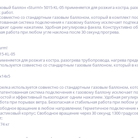
зовый баллон «Sturm!» 5015-KL-05 применяется для розжига костра, ра
 работ.
 совместно со стандартным газовым баллоном, который в комплект пос
тованная система подключения к газовому баллону исключает подтека
жиг одним нажатием. Удобная регулировка факела. Конструктивно об
ая работа при любом угле наклона после 30 секунд прогрева.
urm!
15-KL-05
именяется для розжига костра, разогрева трубопровода, нагрева пре
пользуется совместно со стандартным газовым баллоном, который в ко
x14x5
релка используется совместно со стандартным газовым баллоном, кото
патентованная система подключения к газовому баллону исключает по
остой и эффективный пьезоподжиг одним нажатием. Удобная регулиро
бота при порывах ветра. Безопасная и стабильная работа при любом уг
ободное вращение в любом направлении; Герметичное подключение к 
астиковый корпус; Свободное вращение через 30 секунд; 1300 градусов
т;
174 кг