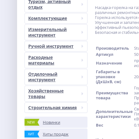
Туризм, активный
отдых
Насадка-горелка на га
различных ремонтных
Горелка используется
Комплектующие
Улучшенная и запатен
эффективный пьезопод
Измерительный
Безопасная и стабильн
инструмент
Ручной инструмент
Производитель
St
Артикул
50
Расходные
пр
материалы
Назначение
ис
Габариты в
Отделочный
упаковке
20
инструмент
(ДхШхВ, см)
Го
Хозяйственные
Преимущества
за
товары
товара
Пр
ра
Строительная химия
Св
Дополнительные
Пл
характеристики
кВ
Новинки
NEW
Вес
0.
Хиты продаж
ХИТ