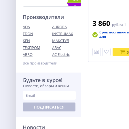
%
Производители
3 860
руб.
за 1
ADA
AURORA
Срок поставки в
EDON
INSTRUMAX
дня
KEN
МАКСТУЛ
ТЕХПРОМ
ABAC
Дрель-шуруповерт акк.
Greenworks GD24DD90, 24V,
В
ABRO
AC Electric
б/щет,
14 990
45/90Нм,1x5Ач,ЗУ,кор
Все производители
руб.
(3707507OUG)
Будьте в курсе!
%
Новости, обзоры и акции
ПОДПИСАТЬСЯ
Новости
Бензопила HUTER BS-