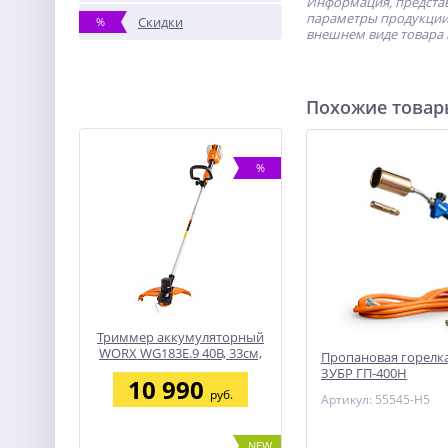
Информация, представ
параметры продукции 
Скидки
%
внешнем виде товара 
Похожие това
%
Триммер аккумуляторный
WORX WG183E.9 40В, 33см,
Пропановая горелка
без АКБ и ЗУ
ЗУБР ГП-400Н
10 990
руб.
Артикул: 55545-H5
NEW