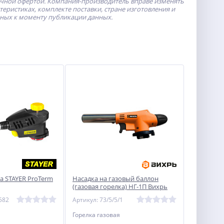
ичной офертой.
Компания-производитель
вправе изменять
ристиках, комплекте поставки, стране изготовления и
пных к моменту публикации данных.
а STAYER ProTerm
Насадка на газовый баллон
(газовая горелка) НГ-1П Вихрь
582
Артикул: 73/5/5/1
Горелка газовая