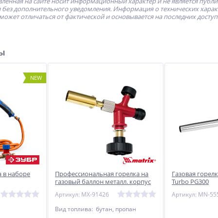
ленная на сайте носит информационный характер и не является публ
без дополнительного уведомления. Информация о технических характе
может отличаться от фактической и основывается на последних досту
ры
NEW
 в наборе
Профессиональная горелка на
Газовая горелк
газовый баллон металл. корпус
Turbo PG300
Matrix
Артикул: MX-91426
Артикул: MN-55
Вид топлива: бутан, пропан