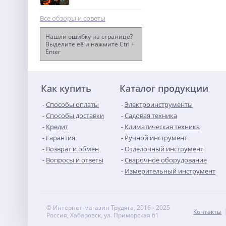
Все обзоры и советы
Нашли ошибку на странице?
Выделите её и нажмите Ctrl +
Enter
Лобзик акк. Greenworks
GD24JS120, 24V, б/щет, 120
мм, 0-3500/мин, 4-ст.маятн,
12 390
алюм.под,LED,1х4Ач,ЗУ
руб.
Как купить
Каталог продукции
Способы оплаты
Электроинструменты
Способы доставки
Садовая техника
Кредит
Климатическая техника
Гарантия
Ручной инструмент
Возврат и обмен
Отделочный инструмент
Вопросы и ответы
Сварочное оборудование
Измерительный инструмент
© Интернет-магазин Трудяга, 2016 - 2025
Контакты
Россия, Хабаровск, ул. Приморская 61