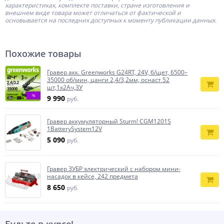
характеристиках, комплекте поставки, стране изготовления и
внешнем виде товара может отличаться от фактической и
основывается на последних доступных к моменту публикации данных.
Похожие товары
Гравер акк. Greenworks G24RT, 24V, б/щет, 6500–
35000 об/мин, цанги 2,4/3,2мм, оснаст 52
шт,1х2Ач,ЗУ
%
9 990
руб.
Гравер аккумуляторный Sturm! CGM1201S
1BatterySystem12V
5 090
руб.
Гравер ЗУБР электрический с набором мини-
насадок в кейсе, 242 предмета
8 650
руб.