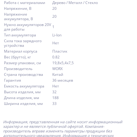
Работа с материалами
Дерево / Металл / Стекло
Напряжение, В
20
Напряжение
20
аккумулятора, В
Нужно аккумуляторов 20V
1
для работы
Тип аккумулятора
Li-Ion
Сила тока зарядного
Нет
устройства
Материал корпуса
Пластик
Вес (брутто), кг
0.82
Размер упаковки, см
19,8х5,4х7,5
Производитель
WORX
Страна производства
Китай
Гарантия
36 месяцев
Емкость аккумулятора
Нет
Высота изделия, мм
32
Длина изделия, мм
188
Ширина изделия, мм
33
Информация, представленная на сайте носит информационный
характер и не является публичной офертой.
Компания-
производитель
вправе изменять параметры продукции без
дополнительного уведомления. Информация о технических