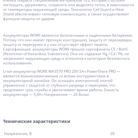
ячейка покрыта специальным материалом TES, который способен
поглощать, удерживать, сохранять или выделять тепло, в зависимости
от температуры окружающей среды. Технологии Cell Guard и Heat
Shield обеспечивают тепловую компенсацию, а также осуществляют
функцию защиты от ударов.
Аккумуляторы WORX являются безопасными и надёжными батареями.
Потому что они имеют прочную конструкцию, защиту от перезарядки,
защиту от перегрузки и у них отсутствует эффект памяти.
Сертификация: аккумуляторы WORX прошли сертификаты CE / RoHS
(Restriction of Hazardous Substances). Они не содержат Hg / Cd / Pb, не
загрязняют окружающую среду и относятся к категории безопасного
использования.
Li-ion аккумулятор WORX WA3570 PRO 20V 5Ач PowerShare PRO —
является взаимозаменяемым со всеми инструментами в
аккумуляторной линейке. Он оснащён электронной платой
управления с защитой от глубокого разряда и перегрева, что
продлевает срок службы и увеличивает время работы. Емкость
аккумулятора — 5,0Ач Напряжение — 20 Вольт.
Технические характеристики
Напряжение, В
20