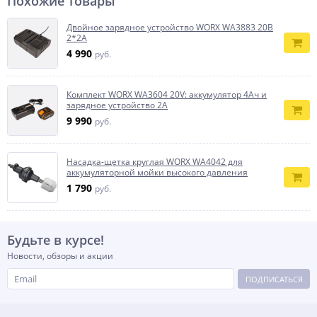
Похожие товары
Двойное зарядное устройство WORX WA3883 20В
2*2A
4 990
руб.
Комплект WORX WA3604 20V: аккумулятор 4Ач и
зарядное устройство 2А
9 990
руб.
Насадка-щетка круглая WORX WA4042 для
аккумуляторной мойки высокого давления
1 790
руб.
Будьте в курсе!
Новости, обзоры и акции
ПОДПИСАТЬСЯ