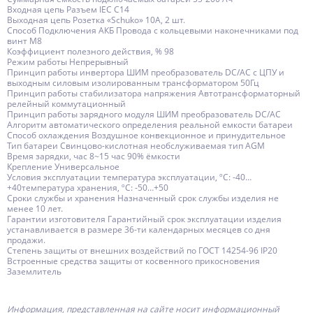
Входная цепь Разъем IEC С14
Выходная цепь Розетка «Schuko» 10А, 2 шт.
Способ Подключения АКБ Провода с кольцевыми наконечниками под
винт М8
Коэффициент полезного действия, % 98
Режим работы Непрерывный
Принцип работы инвертора ШИМ преобразователь DC/AC с ЦПУ и
выходным силовым изолированным трансформатором 50Гц
Принцип работы стабилизатора напряжения Автотрансформаторный
релейный коммутационный
Принцип работы зарядного модуля ШИМ преобразователь DC/AC
Алгоритм автоматического определения реальной емкости батареи
Способ охлаждения Воздушное конвекционное и принудительное
Тип батареи Свинцово-кислотная необслуживаемая тип AGM
Время зарядки, час 8~15 час 90% ёмкости
Крепление Универсальное
Условия эксплуатации температура эксплуатации, ºС: -40…
+40температура хранения, ºС: -50…+50
Сроки службы и хранения Назначенный срок службы изделия не
менее 10 лет.
Гарантии изготовителя Гарантийный срок эксплуатации изделия
устанавливается в размере 36-ти календарных месяцев со дня
продажи.
Степень защиты от внешних воздействий по ГОСТ 14254-96 IP20
Встроенные средства защиты от косвенного прикосновения
Заземлитель
Информация, представленная на сайте носит информационный