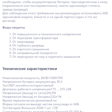
необходимо, чтобы аккумуляторные батареи, присоединённые к нему
(параллельно или последовательно), имели одинаковую степень
заряда (разряда).
Для соблюдения этого требования мы рекомендуем использовать АКБ
одинаковой модели, ёмкости и из одной партии (один и тот же
датакод).
Виды защиты
От повышенного и пониженного напряжения
От перегрева трансформатора
От перезаряда
От глубокого разряда
От короткого замыкания
От неправильной полярности
От перегрузки по току и короткого замыкания
Технические характеристики
Номинальная мощность, ВА/Вт1000/700
Напряжение батареи аккумулятора, В12
Тип ИБП линейно-интерактивный
Диапазон рабочего напряжения175 ... 255 ±5В
Напряжение (выход) от сети220±5%
Напряжение (выход) от батареи220±1%
Время переключения режимов≤6 мс
Форма сигнала на выходе чистая синусоида от АКБ
Тип батарей Внешние AGM 1 шт. 12В
Суммарная ёмкость подключаемых батарей 55-200 Ач