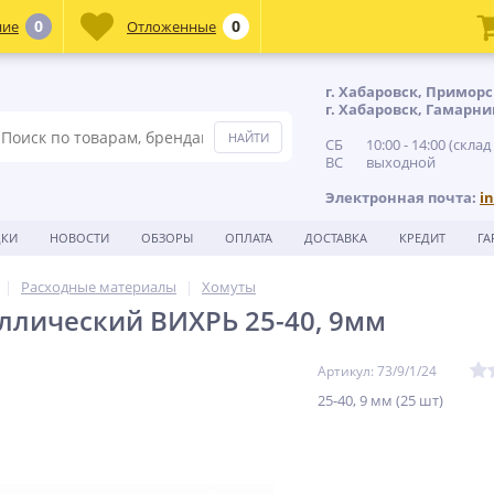
0
0
ние
Отложенные
г. Хабаровск, Приморс
г. Хабаровск, Гамарни
СБ 10:00 - 14:00 (склад
ВС выходной
Электронная почта:
i
ДКИ
НОВОСТИ
ОБЗОРЫ
ОПЛАТА
ДОСТАВКА
КРЕДИТ
ГА
Расходные материалы
Хомуты
ллический ВИХРЬ 25-40, 9мм
Артикул: 73/9/1/24
25-40, 9 мм (25 шт)