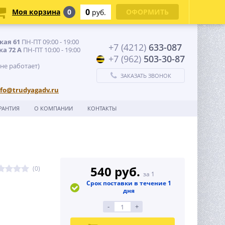
0
Моя корзина
0
ОФОРМИТЬ
руб.
кая 61
ПН-ПТ 09:00 - 19:00
+7 (4212)
633-087
ка 72 А
ПН-ПТ 10:00 - 19:00
+7 (962)
503-30-87
 не работает)
ЗАКАЗАТЬ ЗВОНОК
nfo@trudyagadv.ru
РАНТИЯ
О КОМПАНИИ
КОНТАКТЫ
540 руб.
(0)
за 1
Срок поставки в течение 1
дня
-
+