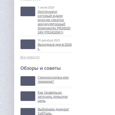
HUTER GLM-460ST
1 июля 2026
28 420
Инструмент,
руб.
который ждали
многие: секатор
аккумуляторный
%
Greenworks PR24320,
24V (PR24320A1)
30 декабря 2025
Выходные дни в 2026
г.
Все новости
Обзоры и советы
Затирочная машина TOR
S-100
Газонокосилка или
триммер?
70 387
руб.
Как правильно
заточить пильную
%
цепь
Выбираем домкрат
СибТаль.