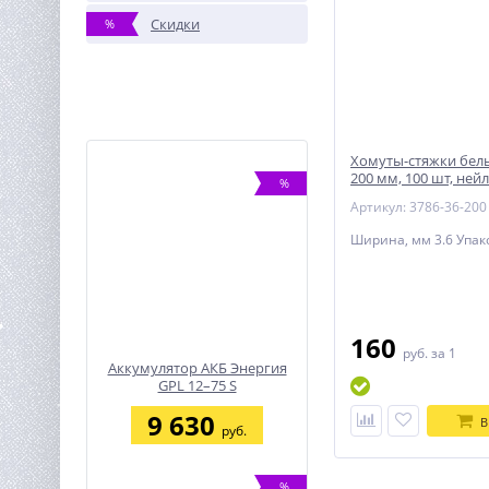
Скидки
%
Хомуты-стяжки белые
200 мм, 100 шт, ней
%
СИБИН
Артикул: 3786-36-200
Ширина, мм 3.6 Упак
160
руб.
за 1
Аккумулятор АКБ Энергия
GPL 12–75 S
9 630
В
руб.
%