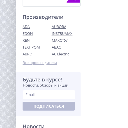
Производители
ADA
AURORA
EDON
INSTRUMAX
KEN
МАКСТУЛ
ТЕХПРОМ
ABAC
Насос скважинный
Джилекс Водомет 3ДК
ABRO
AC Electric
45/110
23 750
Все производители
руб.
Будьте в курсе!
%
Новости, обзоры и акции
ПОДПИСАТЬСЯ
Новости
Бензиновая газонокосилка