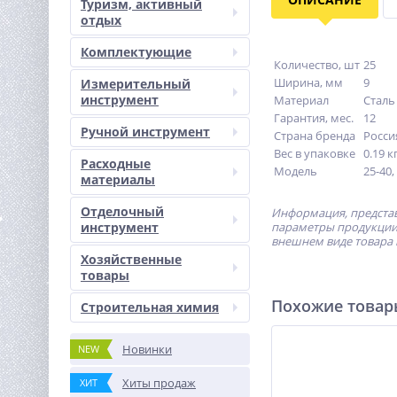
Туризм, активный
отдых
Комплектующие
Количество, шт
25
Ширина, мм
9
Измерительный
инструмент
Материал
Сталь
Гарантия, мес.
12
Ручной инструмент
Страна бренда
Росси
Вес в упаковке
0.19 к
Расходные
Модель
25-40,
материалы
Отделочный
Информация, представ
инструмент
параметры продукции 
внешнем виде товара 
Хозяйственные
товары
Похожие това
Строительная химия
Новинки
NEW
Хиты продаж
ХИТ