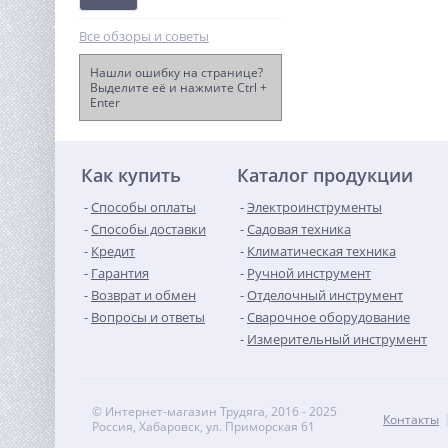
Все обзоры и советы
Нашли ошибку на странице?
Выделите её и нажмите Ctrl +
Enter
Угловая шлифовальная
машина акк. Greenworks
GD24AG, 24V, б/щет, 125
13 490
мм, 10500 об/мин,1x4Ач,ЗУ
руб.
Как купить
Каталог продукции
Способы оплаты
Электроинструменты
Способы доставки
Садовая техника
Кредит
Климатическая техника
Гарантия
Ручной инструмент
Возврат и обмен
Отделочный инструмент
Вопросы и ответы
Сварочное оборудование
Измерительный инструмент
© Интернет-магазин Трудяга, 2016 - 2025
Контакты
Россия, Хабаровск, ул. Приморская 61