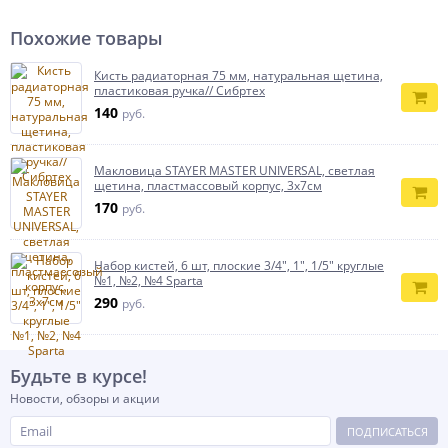
Похожие товары
Кисть радиаторная 75 мм, натуральная щетина,
пластиковая ручка// Сибртех
140
руб.
Макловица STAYER MASTER UNIVERSAL, светлая
щетина, пластмассовый корпус, 3х7см
170
руб.
Набор кистей, 6 шт, плоские 3/4", 1", 1/5" круглые
№1, №2, №4 Sparta
290
руб.
Будьте в курсе!
Новости, обзоры и акции
ПОДПИСАТЬСЯ