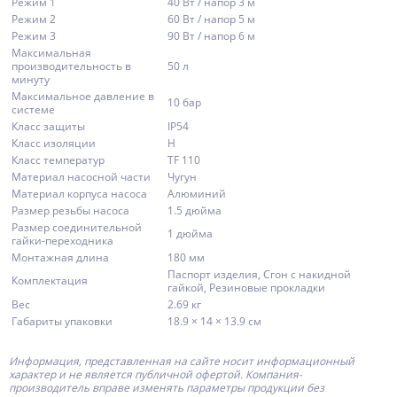
Режим 1
40 Вт / напор 3 м
Режим 2
60 Вт / напор 5 м
Режим 3
90 Вт / напор 6 м
Максимальная
производительность в
50 л
минуту
Максимальное давление в
10 бар
системе
Класс защиты
IP54
Класс изоляции
H
Класс температур
TF 110
Материал насосной части
Чугун
Материал корпуса насоса
Алюминий
Размер резьбы насоса
1.5 дюйма
Размер соединительной
1 дюйма
гайки-переходника
Монтажная длина
180 мм
Паспорт изделия, Сгон с накидной
Комплектация
гайкой, Резиновые прокладки
Вес
2.69 кг
Габариты упаковки
18.9 × 14 × 13.9 см
Информация, представленная на сайте носит информационный
характер и не является публичной офертой.
Компания-
производитель
вправе изменять параметры продукции без