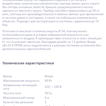
воздействию химических компонентов, поэтому может долго служит
без потери основных свойств. Крышка циркуляционного насоса
сделана из прочного чугуна. Прибор способен перекачивать до 50 л/
мин, поэтому его производительности вполне хватает для применения
в частных домах и коттеджах, а также на небольших коммерческих
объектах. Подходит для эксплуатации в системах с давлением до 10
бар.
Отличается высокой степенью защиты IP 54, поэтому может
использоваться даже в условия повышенной влажности или
запыленности воздуха. К преимуществам относится и класс изоляции
H, что исключает протечки. Благодаря резьбе на 1,5 дюйма, Вихрь
ЦН-25-6 ПРОФ легко подключается к разным системам отопления без
дополнительных приспособлений.
Технические характеристики
Бренд
Вихрь
Максимальная мощность
90 Вт
Напряжение питающей
220 — 230 В
сети
Частота сети
50 Гц
Максимальный напор
6 м
Количество режимов
3