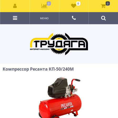
0
0
0
МЕНЮ
Компрессор Ресанта КП-50/240М