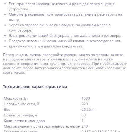
Есть транспортировочные колеса и ручка для перемещения
устройства.
Манометр позволяет контролировать давление в ресивере и на
выход.
Через смотровое окно можно следить за уровнем масла в
компрессоре.
Электромеханический блок управления давлением в ресивере.
Предохранительный механический клапан высокого давления.
Дренажный клапан для слива конденсата.
Перед каждым пуском проверяйте уровень масла по меткам на окне
маслоуказателя картера. Уровень масла должен быть не ниже
среднего положения в контрольном окне картера. При необходимости
доливайте масло. Категорически запрещается смешивать различные
сорта масла.
Технические характеристики
Мощность, Вт
1600
Напряжение сети, В
220
Вес
26.56 кг
Объем ресивера, л
50
Количество цилиндров
1
Максимальная производительность, л/мин
240
Габариты упаковки
0.557 × 0.557 × 0.725 м