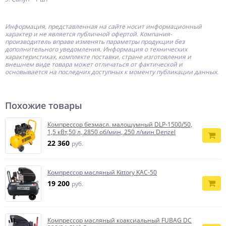
Информация, представленная на сайте носит информационный
характер и не является публичной офертой.
Компания-
производитель
вправе изменять параметры продукции без
дополнительного уведомления. Информация о технических
характеристиках, комплекте поставки, стране изготовления и
внешнем виде товара может отличаться от фактической и
основывается на последних доступных к моменту публикации данных.
Похожие товары
Компрессор безмасл. малошумный DLP-1500/50,
1,5 кВт,50 л, 2850 об/мин, 250 л/мин Denzel
22 360
руб.
Компрессор масляный Kittory KAC-50
19 200
руб.
Компрессор масляный коаксиальный FUBAG DС