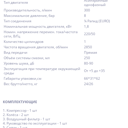
Асинхронный
Тип двигателя
однофазный
Производительность, л/мин
300
Максимальное давление, бар
8
Тип соединения
¼ Рапид (EURO)
Номинальная мощность двигателя, кВт
1,8
Номин. напряжение перемен. тока/частота
220/50
сети, В/Гц
Количество цилиндров
1
Частота вращения двигателя, об/мин
2850
Вид передачи
Прямая
Объём системы смазки, мл
250
Уровень шума, дБ
80-90
Эксплуатация при температуре окружающей
От +5 до +35
среды
Габариты упаковки,см
66*31*62
Вес брутто/нетто, кг
24/26
КОМПЛЕКТУЮЩИЕ
1. Компрессор - 1 шт
2. Колёса - 2 шт
3. Воздушный фильтр - 1 шт
4. Руководство по эксплуатации - 1 шт
5. Сапун - 1 шт