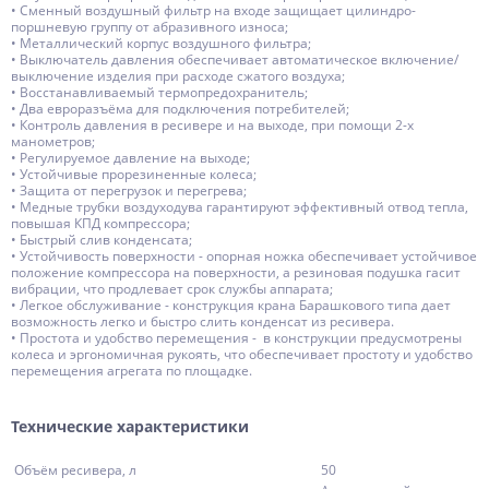
• Сменный воздушный фильтр на входе защищает цилиндро-
поршневую группу от абразивного износа;
• Металлический корпус воздушного фильтра;
• Выключатель давления обеспечивает автоматическое включение/
выключение изделия при расходе сжатого воздуха;
• Восстанавливаемый термопредохранитель;
• Два евроразъёма для подключения потребителей;
• Контроль давления в ресивере и на выходе, при помощи 2-х
манометров;
• Регулируемое давление на выходе;
• Устойчивые прорезиненные колеса;
• Защита от перегрузок и перегрева;
• Медные трубки воздуходува гарантируют эффективный отвод тепла,
повышая КПД компрессора;
• Быстрый слив конденсата;
• Устойчивость поверхности - опорная ножка обеспечивает устойчивое
положение компрессора на поверхности, а резиновая подушка гасит
вибрации, что продлевает срок службы аппарата;
• Легкое обслуживание - конструкция крана Барашкового типа дает
возможность легко и быстро слить конденсат из ресивера.
• Простота и удобство перемещения - в конструкции предусмотрены
колеса и эргономичная рукоять, что обеспечивает простоту и удобство
перемещения агрегата по площадке.
Технические характеристики
Объём ресивера, л
50