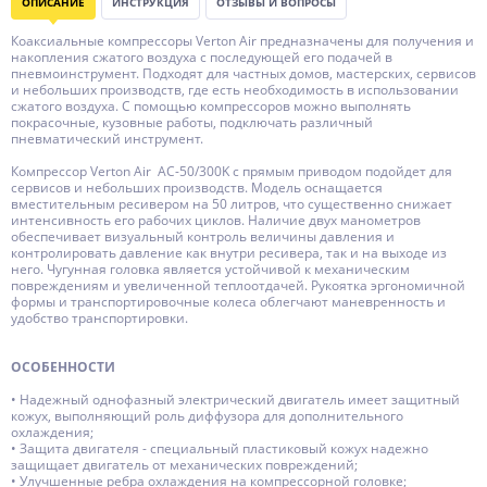
ОПИСАНИЕ
ИНСТРУКЦИЯ
ОТЗЫВЫ И ВОПРОСЫ
Коаксиальные компрессоры Verton Air предназначены для получения и
накопления сжатого воздуха с последующей его подачей в
пневмоинструмент. Подходят для частных домов, мастерских, сервисов
и небольших производств, где есть необходимость в использовании
сжатого воздуха. С помощью компрессоров можно выполнять
покрасочные, кузовные работы, подключать различный
пневматический инструмент.
Компрессор Verton Air AC-50/300K с прямым приводом подойдет для
сервисов и небольших производств. Модель оснащается
вместительным ресивером на 50 литров, что существенно снижает
интенсивность его рабочих циклов. Наличие двух манометров
обеспечивает визуальный контроль величины давления и
контролировать давление как внутри ресивера, так и на выходе из
него. Чугунная головка является устойчивой к механическим
повреждениям и увеличенной теплоотдачей. Рукоятка эргономичной
формы и транспортировочные колеса облегчают маневренность и
удобство транспортировки.
ОСОБЕННОСТИ
• Надежный однофазный электрический двигатель имеет защитный
кожух, выполняющий роль диффузора для дополнительного
охлаждения;
• Защита двигателя - специальный пластиковый кожух надежно
защищает двигатель от механических повреждений;
• Улучшенные ребра охлаждения на компресcорной головке;