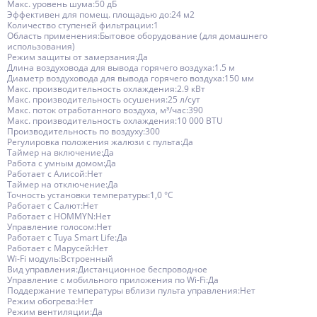
Макс. уровень шума:50 дБ
Эффективен для помещ. площадью до:24 м2
Количество ступеней фильтрации:1
Область применения:Бытовое оборудование (для домашнего
использования)
Режим защиты от замерзания:Да
Длина воздуховода для вывода горячего воздуха:1.5 м
Диаметр воздуховода для вывода горячего воздуха:150 мм
Макс. производительность охлаждения:2.9 кВт
Макс. производительность осушения:25 л/сут
Макс. поток отработанного воздуха, м³/час:390
Макс. производительность охлаждения:10 000 BTU
Производительность по воздуху:300
Регулировка положения жалюзи с пульта:Да
Таймер на включение:Да
Работа с умным домом:Да
Работает с Алисой:Нет
Таймер на отключение:Да
Точность установки температуры:1,0 °С
Работает с Салют:Нет
Работает с HOMMYN:Нет
Управление голосом:Нет
Работает с Tuya Smart Life:Да
Работает с Марусей:Нет
Wi-Fi модуль:Встроенный
Вид управления:Дистанционное беспроводное
Управление c мобильного приложения по Wi-Fi:Да
Поддержание температуры вблизи пульта управления:Нет
Режим обогрева:Нет
Режим вентиляции:Да