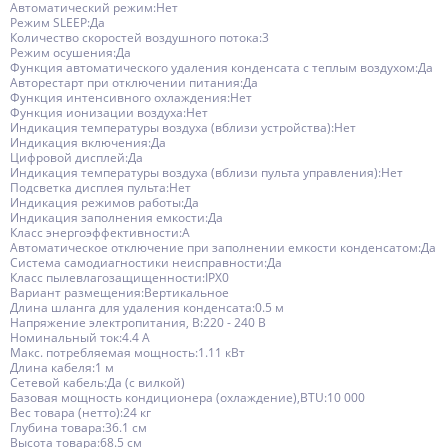
Автоматический режим:Нет
Режим SLEEP:Да
Количество скоростей воздушного потока:3
Режим осушения:Да
Функция автоматического удаления конденсата с теплым воздухом:Да
Авторестарт при отключении питания:Да
Функция интенсивного охлаждения:Нет
Функция ионизации воздуха:Нет
Индикация температуры воздуха (вблизи устройства):Нет
Индикация включения:Да
Цифровой дисплей:Да
Индикация температуры воздуха (вблизи пульта управления):Нет
Подсветка дисплея пульта:Нет
Индикация режимов работы:Да
Индикация заполнения емкости:Да
Класс энергоэффективности:A
Автоматическое отключение при заполнении емкости конденсатом:Да
Система самодиагностики неисправности:Да
Класс пылевлагозащищенности:IPX0
Вариант размещения:Вертикальное
Длина шланга для удаления конденсата:0.5 м
Напряжение электропитания, В:220 - 240 В
Номинальный ток:4.4 А
Макс. потребляемая мощность:1.11 кВт
Длина кабеля:1 м
Сетевой кабель:Да (с вилкой)
Базовая мощность кондиционера (охлаждение),BTU:10 000
Вес товара (нетто):24 кг
Глубина товара:36.1 см
Высота товара:68.5 см