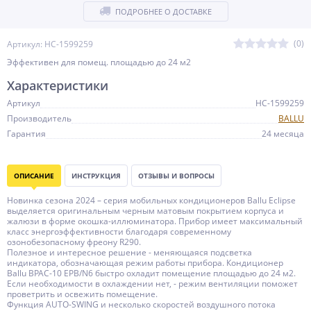
ПОДРОБНЕЕ О ДОСТАВКЕ
(0)
Артикул: НС-1599259
Эффективен для помещ. площадью до 24 м2
Характеристики
Артикул
НС-1599259
Производитель
BALLU
Гарантия
24 месяца
ОПИСАНИЕ
ИНСТРУКЦИЯ
ОТЗЫВЫ И ВОПРОСЫ
Новинка сезона 2024 – серия мобильных кондиционеров Ballu Eclipse
выделяется оригинальным черным матовым покрытием корпуса и
жалюзи в форме окошка-иллюминатора. Прибор имеет максимальный
класс энергоэффективности благодаря современному
озонобезопасному фреону R290.
Полезное и интересное решение - меняющаяся подсветка
индикатора, обозначающая режим работы прибора. Кондиционер
Ballu BPAC-10 EPB/N6 быстро охладит помещение площадью до 24 м2.
Если необходимости в охлаждении нет, - режим вентиляции поможет
проветрить и освежить помещение.
Функция AUTO-SWING и несколько скоростей воздушного потока