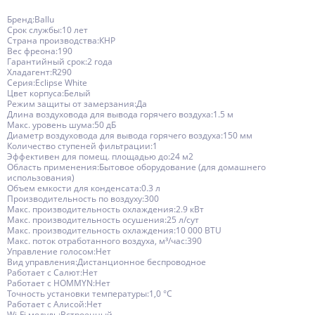
Бренд:Ballu
Срок службы:10 лет
Страна производства:КНР
Вес фреона:190
Гарантийный срок:2 года
Хладагент:R290
Серия:Eclipse White
Цвет корпуса:Белый
Режим защиты от замерзания:Да
Длина воздуховода для вывода горячего воздуха:1.5 м
Макс. уровень шума:50 дБ
Диаметр воздуховода для вывода горячего воздуха:150 мм
Количество ступеней фильтрации:1
Эффективен для помещ. площадью до:24 м2
Область применения:Бытовое оборудование (для домашнего
использования)
Объем емкости для конденсата:0.3 л
Производительность по воздуху:300
Макс. производительность охлаждения:2.9 кВт
Макс. производительность осушения:25 л/сут
Макс. производительность охлаждения:10 000 BTU
Макс. поток отработанного воздуха, м³/час:390
Управление голосом:Нет
Вид управления:Дистанционное беспроводное
Работает с Салют:Нет
Работает с HOMMYN:Нет
Точность установки температуры:1,0 °С
Работает с Алисой:Нет
Wi-Fi модуль:Встроенный