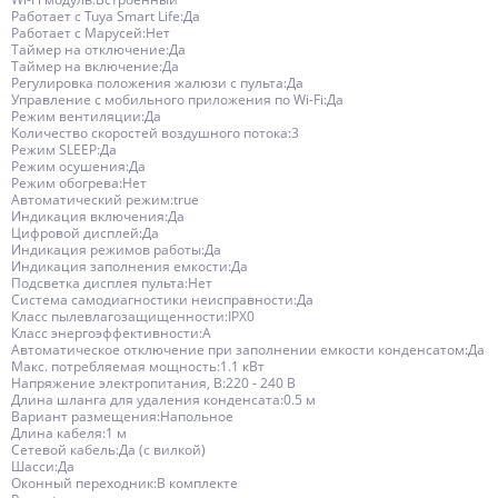
Работает с Tuya Smart Life:Да
Работает с Марусей:Нет
Таймер на отключение:Да
Таймер на включение:Да
Регулировка положения жалюзи с пульта:Да
Управление c мобильного приложения по Wi-Fi:Да
Режим вентиляции:Да
Количество скоростей воздушного потока:3
Режим SLEEP:Да
Режим осушения:Да
Режим обогрева:Нет
Автоматический режим:true
Индикация включения:Да
Цифровой дисплей:Да
Индикация режимов работы:Да
Индикация заполнения емкости:Да
Подсветка дисплея пульта:Нет
Система самодиагностики неисправности:Да
Класс пылевлагозащищенности:IPX0
Класс энергоэффективности:A
Автоматическое отключение при заполнении емкости конденсатом:Да
Макс. потребляемая мощность:1.1 кВт
Напряжение электропитания, В:220 - 240 В
Длина шланга для удаления конденсата:0.5 м
Вариант размещения:Напольное
Длина кабеля:1 м
Сетевой кабель:Да (с вилкой)
Шасси:Да
Оконный переходник:В комплекте