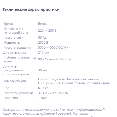
Технические характеристики
Бренд
Вихрь
Напряжение
220 — 230 В
питающей сети
Частота сети
50 Гц
Мощность
2000 Вт
Частота вращения
5500 — 5500 Об/Мин
Диаметр диска
210 мм
Глубина пропила под
90°-75 мм / 45°-50 мм
углом
Диаметр
посадочного
30 мм
отверстия диска
Паспорт изделия, Ключ шестигранный,
Комплектация
Пильный диск, Параллельная направляющая
Вес
6.35 кг
Габариты упаковки
37.1 × 27.9 × 26.2 см
Гарантия
1 года
Информация, представленная на сайте носит информационный
характер и не является публичной офертой.
Компания-