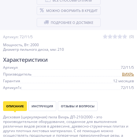
ВСЕ СПОСОБЫ ОПЛАТЫ
МОЖНО ОФОРМИТЬ В КРЕДИТ
ПОДРОБНЕЕ О ДОСТАВКЕ
(0)
Артикул: 72/11/5
Мощность, Вт: 2000
Диаметр пильного диска, мм: 210
Характеристики
Артикул
72/11/5
Производитель
ВИХРЬ
Гарантия
12 месяцев
Артикул1c
72/11/5
ОПИСАНИЕ
ИНСТРУКЦИЯ
ОТЗЫВЫ И ВОПРОСЫ
Дисковая (циркулярная) пила Вихрь ДП-210/2000 – это
производительное оборудование, созданное для выполнения
различных видов резов в древесине, древесно-стружечных плитах и
других плотных листовых материалах. С её помощью можно
осуществлять продольные и поперечные прямолинейные резы, а