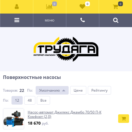
0
0
0
МЕНЮ
Поверхностные насосы
22
Товаров:
По
:
Умолчанию
Цене
Рейтингу
По
:
12
48
Все
Насос-автомат Джилекс Джамбо 70/50 П-К
Комфорт (2,0)
18 670
руб.