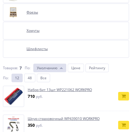
Фрезы
Хомуты
Шлифлисты
7
Товаров:
По
:
Умолчанию
Цене
Рейтингу
По
:
12
48
Все
Набор бит 13шт WP221062 WORKPRO
710
руб.
Шнур страховочный WP439010 WORKPRO
350
руб.