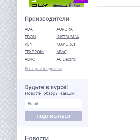
Производители
ADA
AURORA
EDON
INSTRUMAX
KEN
МАКСТУЛ
ТЕХПРОМ
ABAC
Угловая шлифовальная
машина акк. Greenworks
ABRO
AC Electric
AG590, 24V, б/щет, 125 мм,
15 990
8500 об/мин,1х5Ач,ЗУ
Все производители
руб.
Будьте в курсе!
%
Новости, обзоры и акции
ПОДПИСАТЬСЯ
Новости
Виброплита TOR T-100 LCT