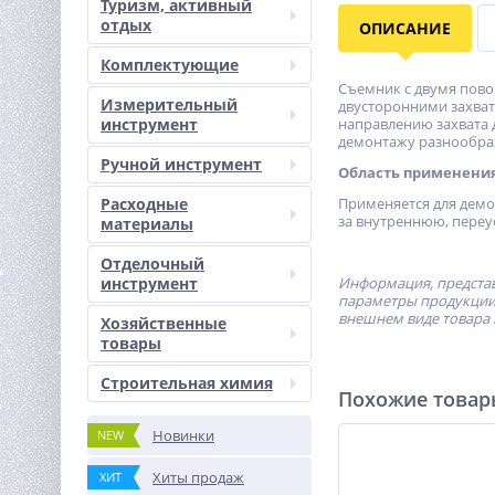
Туризм, активный
отдых
ОПИСАНИЕ
Комплектующие
Съемник с двумя пово
Измерительный
двусторонними захват
инструмент
направлению захвата 
демонтажу разнообраз
Ручной инструмент
Область применени
Расходные
Применяется для демо
за внутреннюю, переу
материалы
Отделочный
инструмент
Информация, представ
параметры продукции 
внешнем виде товара 
Хозяйственные
товары
Строительная химия
Похожие това
Новинки
NEW
Хиты продаж
ХИТ