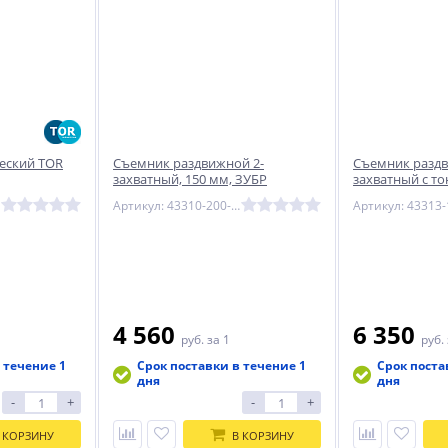
еский TOR
Съемник раздвижной 2-
Съемник раздв
захватный, 150 мм, ЗУБР
захватный с т
Профессионал 43310-200-150
215 мм, ЗУБР 
Артикул: 43310-200-150
43313-160-215
4 560
6 350
руб.
за 1
руб.
 течение 1
Срок поставки в течение 1
Срок поста
дня
дня
-
+
-
+
 КОРЗИНУ
В КОРЗИНУ