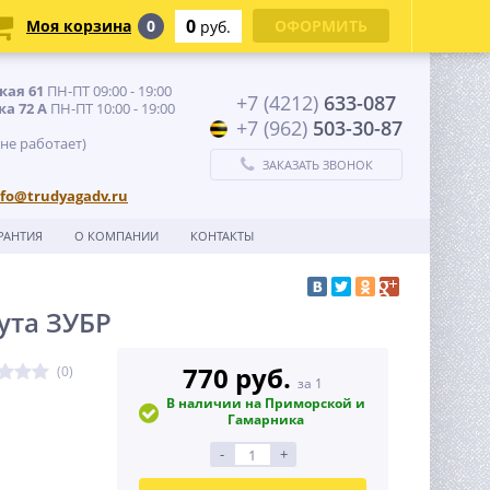
0
Моя корзина
0
ОФОРМИТЬ
руб.
кая 61
ПН-ПТ 09:00 - 19:00
+7 (4212)
633-087
ка 72 А
ПН-ПТ 10:00 - 19:00
+7 (962)
503-30-87
 не работает)
ЗАКАЗАТЬ ЗВОНОК
nfo@trudyagadv.ru
РАНТИЯ
О КОМПАНИИ
КОНТАКТЫ
ута ЗУБР
770 руб.
(0)
за 1
В наличии на Приморской и
Гамарника
-
+