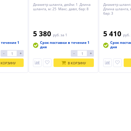
Диаметр шланга, дюйм: 1 Длина
Диаметр шланга
шланга, м: 25 Макс. давл, бар: 8
Длина шланга, м
бар: 3
5 380
5 410
руб.
за 1
руб.
 течение 1
Срок поставки в течение 1
Срок поста
дня
дня
-
+
-
+
 КОРЗИНУ
В КОРЗИНУ