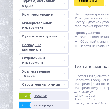
ОПИСАНИЕ
Туризм, активный
отдых
Комплектующие
Набор арматуры позво
1″, подключается к на
насосу и двух хомуто
Измерительный
гарантирует продолжи
инструмент
Преимущества
Ручной инструмент
-Фильтр обеспечив
-Обратный клапан 
Расходные
Обратный клапан п
материалы
Отделочный
инструмент
Технические х
Хозяйственные
товары
Внутренний диаметр 
Параметры соединения
Материал фитингов П
Строительная химия
Материал хомутов Не
Длина: 29 см
Ширина: 5 см
Новинки
NEW
Высота: 12 см
Вес в упаковке: 0.16 кг
Хиты продаж
ХИТ