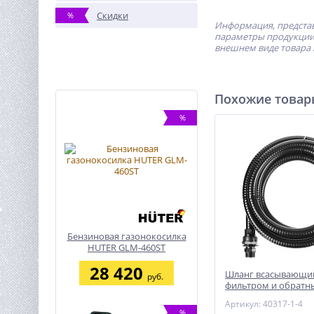
Скидки
%
Информация, представ
параметры продукции 
внешнем виде товара 
Похожие това
%
Бензиновая газонокосилка
HUTER GLM-460ST
28 420
Шланг всасывающий
руб.
фильтром и обрат
клапаном, 1″, 4м ЗУ
Артикул: 40317-1-4
%