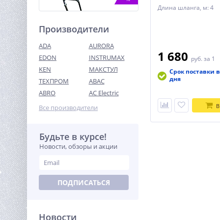
Длина шланга, м: 4
Производители
ADA
AURORA
1 680
EDON
INSTRUMAX
руб.
за 1
KEN
МАКСТУЛ
Срок поставки в
дня
ТЕХПРОМ
ABAC
Виброплита TOR C-60(R)
(Loncin)
ABRO
AC Electric
38 891
В
Все производители
руб.
Будьте в курсе!
%
Новости, обзоры и акции
ПОДПИСАТЬСЯ
Новости
Штабелер самоходный 1,0