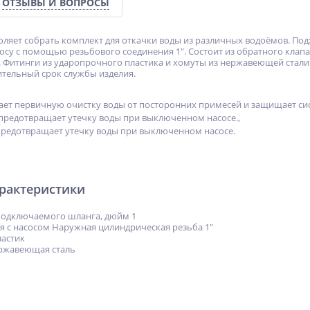
ОТЗЫВЫ И ВОПРОСЫ
ляет собрать комплект для откачки воды из различных водоёмов. П
сосу с помощью резьбового соединения 1″. Состоит из обратного клап
в. Фитинги из ударопрочного пластика и хомуты из нержавеющей стал
тельный срок службы изделия.
ает первичную очистку воды от посторонних примесей и защищает сис
предотвращает утечку воды при выключенном насосе.,
редотвращает утечку воды при выключенном насосе.
арактеристики
подключаемого шланга, дюйм 1
 с насосом Наружная цилиндрическая резьба 1″
ластик
ржавеющая сталь