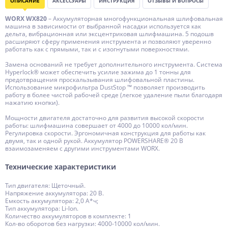
ОПИСАНИЕ
АКСЕССУАРЫ
ИНСТРУКЦИЯ
ОТЗЫВЫ И ВОПРОСЫ
WORX WX820
– Аккумуляторная многофункциональная шлифовальная
машина в зависимости от выбранной насадки используется как
дельта, вибрационная или эксцентриковая шлифмашина. 5 подошв
расширяют сферу применения инструмента и позволяют уверенно
работать как с прямыми, так и с изогнутыми поверхностями.
Замена оснований не требует дополнительного инструмента. Система
Hyperlock® может обеспечить усилие зажима до 1 тонны для
предотвращения проскальзывания шлифовальной пластины.
Использование микрофильтра DustStop ™ позволяет производить
работу в более чистой рабочей среде (легкое удаление пыли благодаря
нажатию кнопки).
Мощности двигателя достаточно для развития высокой скорости
работы: шлифмашина совершает от 4000 до 10000 кол/мин.
Регулировка скорости. Эргономичная конструкция для работы как
двумя, так и одной рукой. Аккумулятор POWERSHARE® 20 В
взаимозаменяем с другими инструментами WORX.
Технические характеристики
Тип двигателя: Щеточный.
Напряжение аккумулятора: 20 В.
Емкость аккумулятора: 2,0 А*ч;
Тип аккумулятора: Li-lon.
Количество аккумуляторов в комплекте: 1
Кол-во оборотов без нагрузки: 4000-10000 кол/мин.