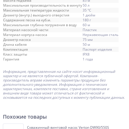
Высота подъема
85 м
Максимальная производительность в минуту
50 л
Максимальная температура жидкости
35 °C
Диаметр (внутр.) выходного отверстия
1 дюйм
Содержание песка на куб.м.
180 г
Максимальная глубина погружения в воду
60 м
Материал насосной части
Пластик
Материал корпуса насоса
Нержавеющая сталь
Диаметр насоса
75 мм
Длина кабеля
50 м
Комплектация
Паспорт изделия
Класс защиты
IPX8
Гарантия
1 года
Информация, представленная на сайте носит информационный
характер и не является публичной офертой.
Компания-
производитель
вправе изменять параметры продукции без
дополнительного уведомления. Информация о технических
характеристиках, комплекте поставки, стране изготовления и
внешнем виде товара может отличаться от фактической и
основывается на последних доступных к моменту публикации данных.
Похожие товары
Скважинный винтовой насос Verton DW90/550S