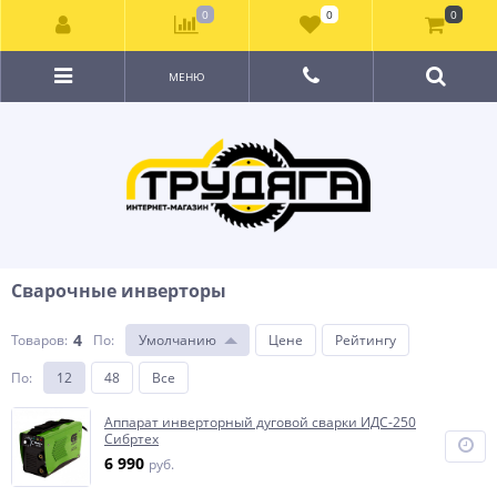
0
0
0
МЕНЮ
Сварочные инверторы
4
Товаров:
По
:
Умолчанию
Цене
Рейтингу
По
:
12
48
Все
Аппарат инверторный дуговой сварки ИДС-250
Сибртех
6 990
руб.