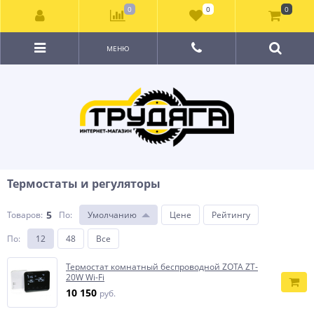
0
0
0
МЕНЮ
Термостаты и регуляторы
5
Товаров:
По
:
Умолчанию
Цене
Рейтингу
По
:
12
48
Все
Термостат комнатный беспроводной ZOTA ZT-
20W Wi-Fi
10 150
руб.