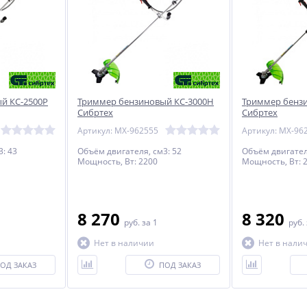
й КС-2500Р
Триммер бензиновый КС-3000Н
Триммер бензи
Сибртех
Сибртех
Артикул: MX-962555
Артикул: MX-96
3: 43
Объём двигателя, см3: 52
Объём двигател
Мощность, Вт: 2200
Мощность, Вт: 
8 270
8 320
руб.
за 1
руб.
Нет в наличии
Нет в нали
ОД ЗАКАЗ
ПОД ЗАКАЗ