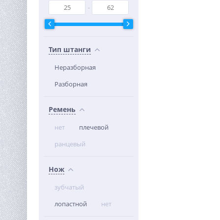
Тип штанги
Неразборная
Разборная
Ремень
нет
плечевой
ранцевый
Нож
зубчатый
лопастной
нет