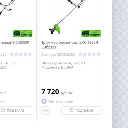
новый КС-3000Р
Триммер бензиновый КС-1300Н
Сибртех
2565
Артикул: MX-962505
я, см3: 52
Объём двигателя, см3: 23
2200
Мощность, Вт: 960
7 720
за 1
руб.
за 1
чии
Нет в наличии
ПОД ЗАКАЗ
ПОД ЗАКАЗ