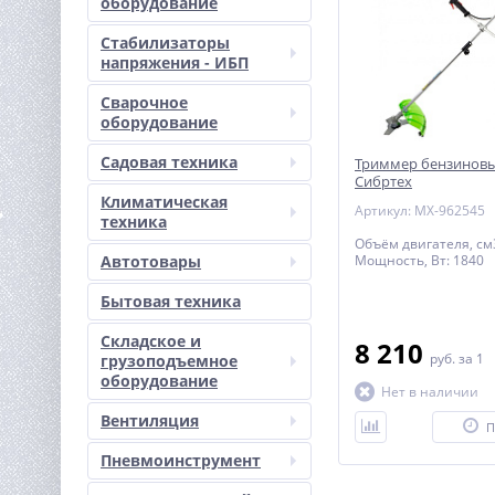
оборудование
Стабилизаторы
напряжения - ИБП
Сварочное
оборудование
Садовая техника
Триммер бензиновы
Сибртех
Климатическая
Артикул: MX-962545
техника
Объём двигателя, см
Автотовары
Мощность, Вт: 1840
Бытовая техника
Складское и
8 210
руб.
за 1
грузоподъемное
оборудование
Нет в наличии
Вентиляция
П
Пневмоинструмент