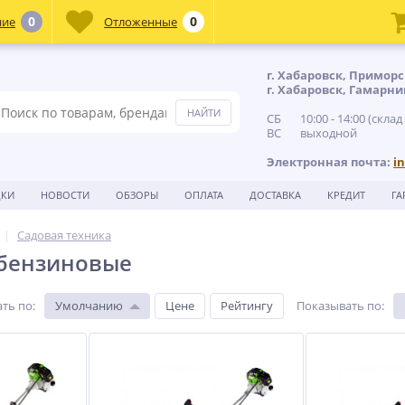
0
0
ние
Отложенные
г. Хабаровск, Приморс
г. Хабаровск, Гамарни
СБ 10:00 - 14:00 (склад
ВС выходной
Электронная почта:
i
ДКИ
НОВОСТИ
ОБЗОРЫ
ОПЛАТА
ДОСТАВКА
КРЕДИТ
ГА
Садовая техника
бензиновые
ть по
:
Умолчанию
Цене
Рейтингу
Показывать по
: