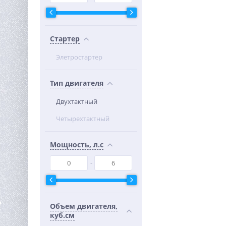
Стартер
Элетростартер
Тип двигателя
Двухтактный
Четырехтактный
Мощность, л.с
Объем двигателя,
куб.см