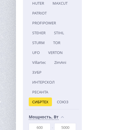
HUTER
MAXCUT
PATRIOT
PROFIPOWER
STEHER
STIHL
STURM
TOR
UFO
VERTON
Villartec
ZimAni
ЗУБР
ИНТЕРСКОЛ
РЕСАНТА
СИБРТЕХ
СОЮЗ
Мощность, Вт