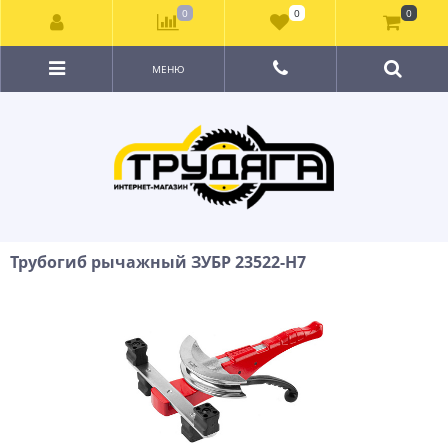
0
0
0
МЕНЮ
Трубогиб рычажный ЗУБР 23522-H7