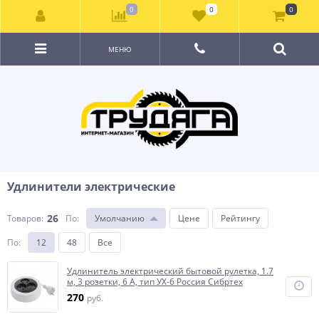
0
0
0
МЕНЮ
Удлинители электрические
26
Товаров:
По
:
Умолчанию
Цене
Рейтингу
По
:
12
48
Все
Удлинитель электрический бытовой рулетка, 1.7
м, 3 розетки, 6 А, тип УХ-6 Россия Сибртех
270
руб.