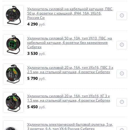
Удлинитель силовой на кабельной катушке, ПВС,
50 м, 4 розетки с крышкой, IP44, 16А, УХз16,
Россия Си
4 290
руб.
Удлинитель силовой 50 м, 10А, тип УХ10, ПВС, на
кабельной катушке, 4 розетки без заземления
Сибртех
3 530
руб.
Удлинитель силовой 20 м, 16А, тип УХз16, ПВС 3 x
2.5 мм, на стальной катушке, 4 розетки Сибртех
5 790
руб.
Удлинитель силовой 20 м, 16А, тип УХз16, КГ 3 x
1.5 мм, на стальной катушке, 4 розетки Сибртех
5 450
руб.
Удлинитель электрический бытовой рулетка, 5 м,
3 розетки, 6 А, тип УХ-6 Россия Сибртех