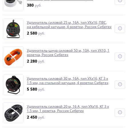
380
руб.
Удлинитель силовой 25 м, 16А, тип УХз16, ПВС,
на кабельной катушке, 4 розетки, Россия Сибртех
2 580
руб.
Удлинитель-шнур силовой 50 м, 10A, тип УХ10, 1
розетка, Россия Сибртех
2 280
руб.
Удлинитель силовой 30 м, 16А, тип УХз16, КГ 3 x
1.5 мм, на стальной катушке, 4 розетки Сибртех
5 580
руб.
Удлинитель силовой 20 м, 16 А, тип УХз16, КГ 3 x
1.5 мм, 1 розетка, Россия Сибртех
2 450
руб.