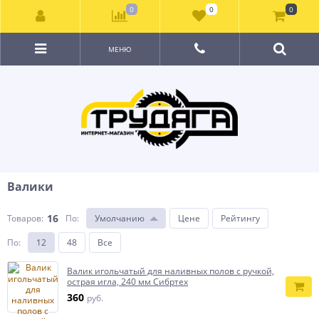
0
0
0
МЕНЮ
Валики
16
Товаров:
По
:
Умолчанию
Цене
Рейтингу
По
:
12
48
Все
Валик игольчатый для наливных полов с ручкой,
острая игла, 240 мм Сибртех
360
руб.